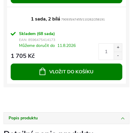
1 sada, 2 bílá
790935/47455/110262/258191
Skladem
(68 sada)
EAN:
8596475414173
Můžeme doručit do
11.8.2026
1 705 Kč
VLOŽIT DO KOŠÍKU
Popis produktu