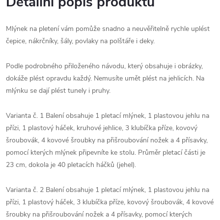
Detailní popis produktu
Mlýnek na pletení vám pomůže snadno a neuvěřitelně rychle uplést
čepice, nákrčníky, šály, povlaky na polštáře i deky.
Podle podrobného přiloženého návodu, který obsahuje i obrázky,
dokáže plést opravdu každý. Nemusíte umět plést na jehlicích. Na
mlýnku se dají plést tunely i pruhy.
Varianta č. 1 Balení obsahuje 1 pletací mlýnek, 1 plastovou jehlu na
přízi, 1 plastový háček, kruhové jehlice, 3 klubíčka příze, kovový
šroubovák, 4 kovové šroubky na přišroubování nožek a 4 přísavky,
pomocí kterých mlýnek připevníte ke stolu. Průměr pletací části je
23 cm, dokola je 40 pletacích háčků (jehel).
Varianta č. 2 Balení obsahuje 1 pletací mlýnek, 1 plastovou jehlu na
přízi, 1 plastový háček, 3 klubíčka příze, kovový šroubovák, 4 kovové
šroubky na přišroubování nožek a 4 přísavky, pomocí kterých