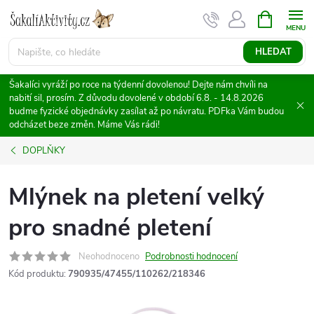
Přejít
NÁKUPNÍ
KOŠÍK
na
obsah
HLEDAT
Šakalíci vyráží po roce na týdenní dovolenou! Dejte nám chvíli na
nabití sil, prosím. Z důvodu dovolené v období 6.8. - 14.8.2026
budme fyzické objednávky zasílat až po návratu. PDFka Vám budou
odcházet beze změn. Máme Vás rádi!
DOPLŇKY
Mlýnek na pletení velký
pro snadné pletení
Neohodnoceno
Podrobnosti hodnocení
Kód produktu:
790935/47455/110262/218346