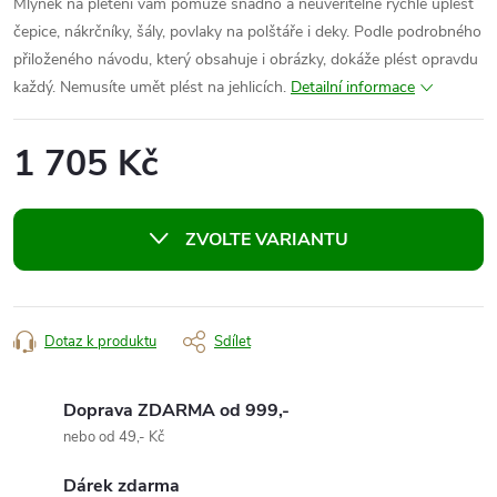
Mlýnek na pletení vám pomůže snadno a neuvěřitelně rychle uplést
čepice, nákrčníky, šály, povlaky na polštáře i deky. Podle podrobného
přiloženého návodu, který obsahuje i obrázky, dokáže plést opravdu
každý. Nemusíte umět plést na jehlicích.
Detailní informace
1 705 Kč
Měrná
cena:
ZVOLTE VARIANTU
Dotaz k produktu
Sdílet
Doprava ZDARMA od 999,-
nebo od 49,- Kč
Dárek zdarma