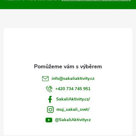
a
t
í
info
@
sakaliaktivity.cz
+420 734 745 951
SakaliAktivity.cz/
muj_sakali_svet/
@SakaliAktivitycz