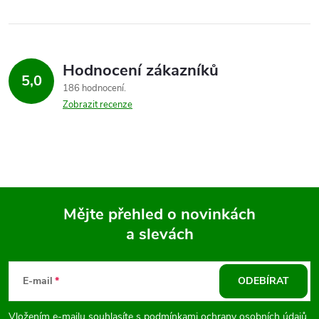
Hodnocení zákazníků
5,0
186 hodnocení
Zobrazit recenze
Mějte přehled o novinkách
a slevách
Z
á
E-mail
ODEBÍRAT
p
Vložením e-mailu souhlasíte s
podmínkami ochrany osobních údajů