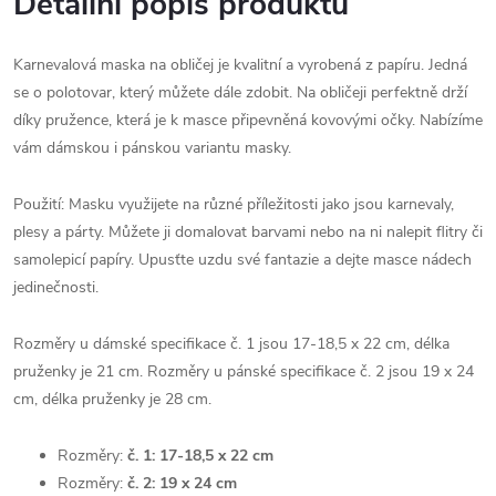
Detailní popis produktu
Karnevalová maska na obličej je kvalitní a vyrobená z papíru. Jedná
se o polotovar, který můžete dále zdobit. Na obličeji perfektně drží
díky pružence, která je k masce připevněná kovovými očky. Nabízíme
vám dámskou i pánskou variantu masky.
Použití: Masku využijete na různé příležitosti jako jsou karnevaly,
plesy a párty. Můžete ji domalovat barvami nebo na ni nalepit flitry či
samolepicí papíry. Upusťte uzdu své fantazie a dejte masce nádech
jedinečnosti.
Rozměry u dámské specifikace č. 1 jsou 17-18,5 x 22 cm, délka
pruženky je 21 cm. Rozměry u pánské specifikace č. 2 jsou 19 x 24
cm, délka pruženky je 28 cm.
Rozměry:
č. 1: 17-18,5 x 22 cm
Rozměry:
č. 2: 19 x 24 cm