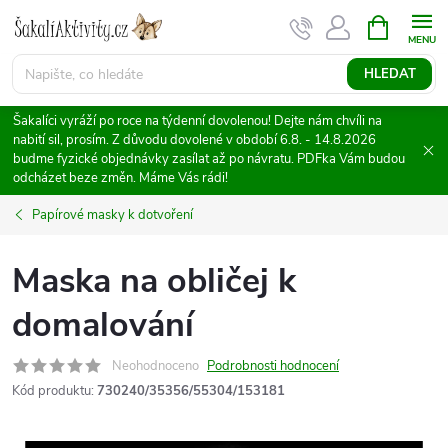
Přejít
NÁKUPNÍ
KOŠÍK
na
obsah
HLEDAT
Šakalíci vyráží po roce na týdenní dovolenou! Dejte nám chvíli na
nabití sil, prosím. Z důvodu dovolené v období 6.8. - 14.8.2026
budme fyzické objednávky zasílat až po návratu. PDFka Vám budou
odcházet beze změn. Máme Vás rádi!
Papírové masky k dotvoření
Maska na obličej k
domalování
Neohodnoceno
Podrobnosti hodnocení
Kód produktu:
730240/35356/55304/153181