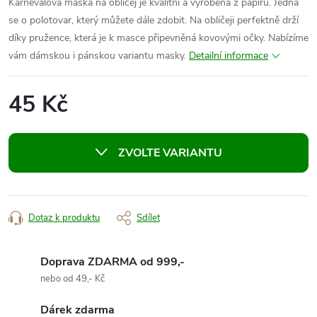
Karnevalová maska na obličej je kvalitní a vyrobená z papíru. Jedná
se o polotovar, který můžete dále zdobit. Na obličeji perfektně drží
díky pružence, která je k masce připevněná kovovými očky. Nabízíme
vám dámskou i pánskou variantu masky.
Detailní informace
45 Kč
Měrná
cena:
ZVOLTE VARIANTU
Dotaz k produktu
Sdílet
Doprava ZDARMA od 999,-
nebo od 49,- Kč
Dárek zdarma