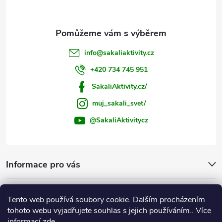
info
@
sakaliaktivity.cz
+420 734 745 951
SakaliAktivity.cz/
muj_sakali_svet/
@SakaliAktivitycz
Informace pro vás
Šakalí blog
Tento web používá soubory cookie. Dalším procházením
tohoto webu vyjadřujete souhlas s jejich používáním.. Více
Instagram
informací
zde
.