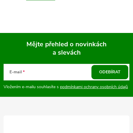
Mějte přehled o novinkách
a slevách
Z
á
E-mail
ODEBÍRAT
p
Vložením e-mailu souhlasíte s
podmínkami ochrany osobních údajů
a
t
í