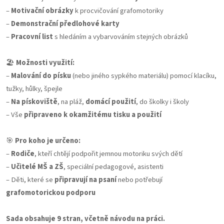
–
Motivační obrázky
k procvičování grafomotoriky
–
Demonstrační předlohové karty
–
Pracovní list
s hledáním a vybarvováním stejných obrázků
🏖️
Možnosti využití:
–
Malování do písku
(nebo jiného sypkého materiálu) pomocí klacíku,
tužky, hůlky, špejle
–
Na pískoviště
, na pláž,
domácí použití
, do školky i školy
– Vše
připraveno k okamžitému tisku a použití
🎯
Pro koho je určeno:
–
Rodiče
, kteří chtějí podpořit jemnou motoriku svých dětí
–
Učitelé MŠ a ZŠ
, speciální pedagogové, asistenti
– Děti, které se
připravují na psaní
nebo potřebují
grafomotorickou podporu
Sada obsahuje 9 stran, včetně návodu na práci.