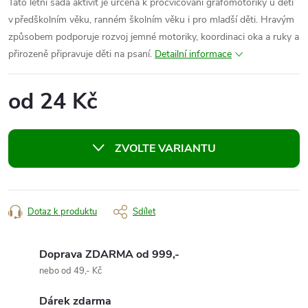
Tato letní sada aktivit je určena k procvičování grafomotoriky u dětí
v předškolním věku, ranném školním věku i pro mladší děti. Hravým
způsobem podporuje rozvoj jemné motoriky, koordinaci oka a ruky a
přirozeně připravuje děti na psaní.
Detailní informace
od
24 Kč
Měrná
cena:
ZVOLTE VARIANTU
Dotaz k produktu
Sdílet
Doprava ZDARMA od 999,-
nebo od 49,- Kč
Dárek zdarma