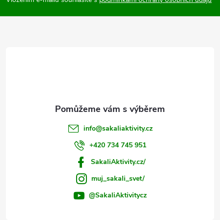
p
a
t
í
info
@
sakaliaktivity.cz
+420 734 745 951
SakaliAktivity.cz/
muj_sakali_svet/
@SakaliAktivitycz