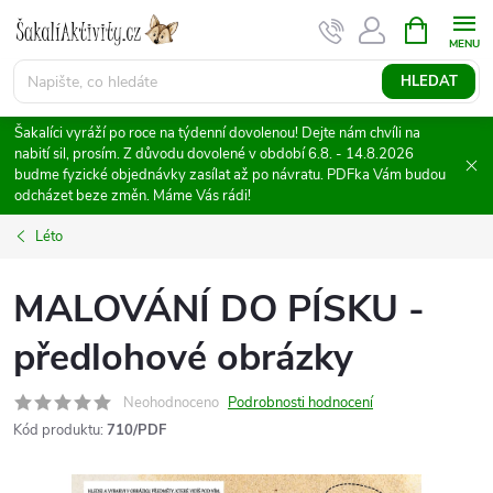
Přejít
NÁKUPNÍ
KOŠÍK
na
obsah
HLEDAT
Šakalíci vyráží po roce na týdenní dovolenou! Dejte nám chvíli na
nabití sil, prosím. Z důvodu dovolené v období 6.8. - 14.8.2026
budme fyzické objednávky zasílat až po návratu. PDFka Vám budou
odcházet beze změn. Máme Vás rádi!
Léto
MALOVÁNÍ DO PÍSKU -
předlohové obrázky
Neohodnoceno
Podrobnosti hodnocení
Kód produktu:
710/PDF