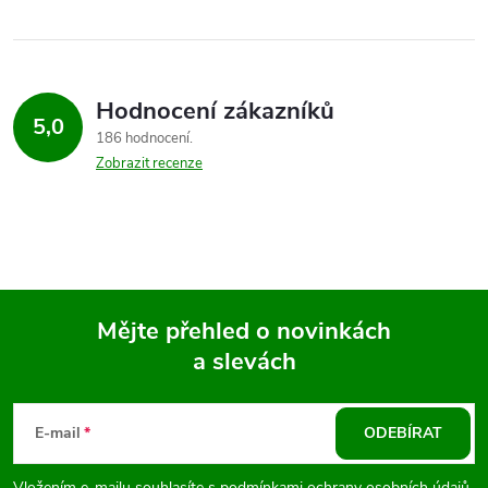
Hodnocení zákazníků
5,0
186 hodnocení
Zobrazit recenze
Mějte přehled o novinkách
a slevách
Z
á
E-mail
ODEBÍRAT
Vložením e-mailu souhlasíte s
podmínkami ochrany osobních údajů