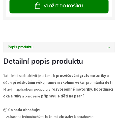
VLOŽIT DO KOŠÍKU
Popis produktu
Detailní popis produktu
Tato letní sada aktivit je určena k
procvičování grafomotoriky
u
dětí v
předškolním věku
,
ranném školním věku
i pro
mladší děti
.
Hravým způsobem podporuje
rozvoj jemné motoriky
,
koordinaci
oka a ruky
a přirozeně
připravuje děti na psaní
.
📦
Co sada obsahuje:
– 24 karet s jednoduchými
letními obrázky
k obtahování