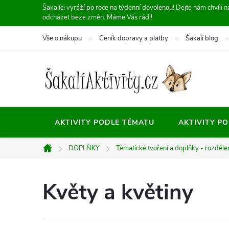
Přejít
Šakalíci vyráží po roce na týdenní dovolenou! Dejte nám chvíli
odcházet beze změn. Máme Vás rádi!
na
obsah
Vše o nákupu
Ceník dopravy a platby
Šakalí blog
AKTIVITY PODLE TÉMATU
AKTIVITY P
DOPLŇKY
Tématické tvoření a doplňky - rozděle
Domů
Květy a květiny