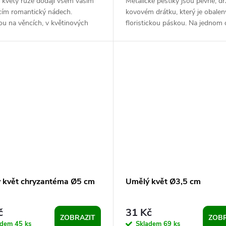
 květy růže dodají všem vašim
Metalické pestíky jsou pevné, dr
cím romantický nádech.
kovovém drátku, který je obalen
u na věncích, v květinových
floristickou páskou. Na jednom 
 i ikebanách. Můžete je také...
je malý trs složený z pestíků, bob
 květ chryzantéma Ø5 cm
Umělý květ Ø3,5 cm
č
31 Kč
ZOBRAZIT
ZOBR
adem
45 ks
Skladem
69 ks