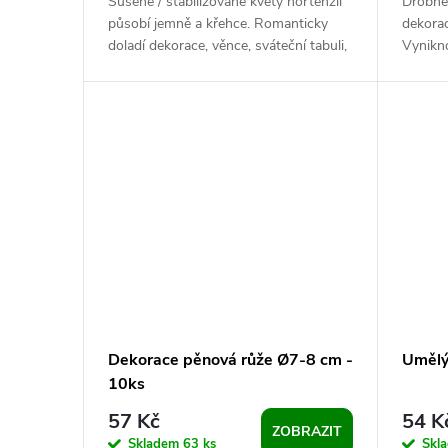
Sušené / stabilizované květy hortenzií
Drobné
působí jemně a křehce. Romanticky
dekora
doladí dekorace, věnce, sváteční tabuli,
Vynikno
sušené vazby, ikebany, voničky...
vazbách
Dekorace pěnová růže Ø7-8 cm -
Umělý
10ks
57 Kč
54 K
ZOBRAZIT
Skladem
63 ks
Skl