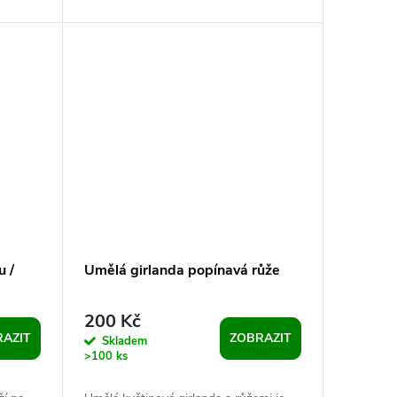
středu umělých květin nebo i do
věnců....
u /
Umělá girlanda popínavá růže
200 Kč
AZIT
ZOBRAZIT
Skladem
>100 ks