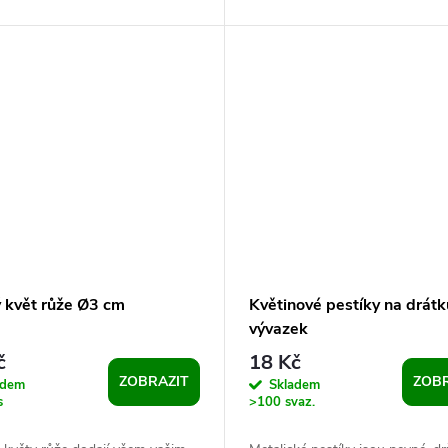
t. Využijete je k výrobě...
tvarovat. Růžičky jsou vhodné k
výrobě...
 květ růže Ø3 cm
Květinové pestíky na drátk
vývazek
č
18 Kč
ZOBRAZIT
ZOBR
adem
Skladem
s
>100 svaz.