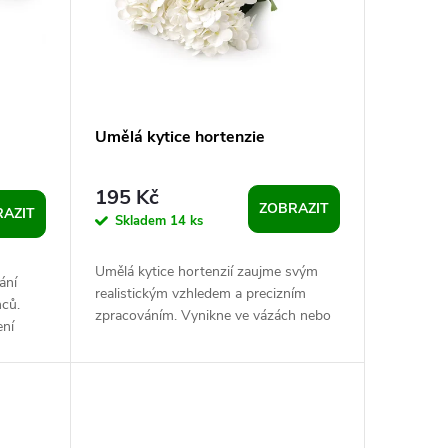
Umělá kytice hortenzie
195 Kč
ZOBRAZIT
AZIT
Skladem
14 ks
Umělá kytice hortenzií zaujme svým
ání
realistickým vzhledem a precizním
nců.
zpracováním. Vynikne ve vázách nebo
ení
zakomponovaná v květinových
inátorů
vazbách a...