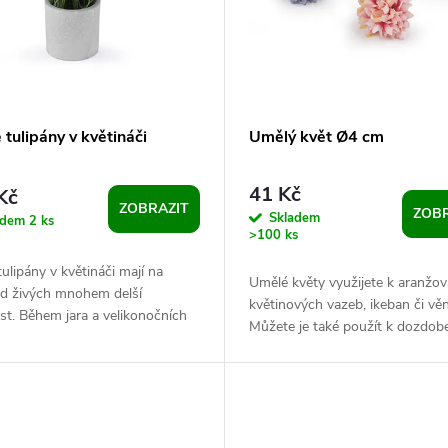
tulipány v květináči
Umělý květ Ø4 cm
41 Kč
Kč
ZOBRAZIT
ZOBR
Skladem
adem
2 ks
>100 ks
ulipány v květináči mají na
Umělé květy využijete k aranžov
od živých mnohem delší
květinových vazeb, ikeban či vě
st. Během jara a velikonočních
Můžete je také použít k dozdob
zútulní a rozjasní každý
věnečků do vlasů, čelenek, fasc
...
i...