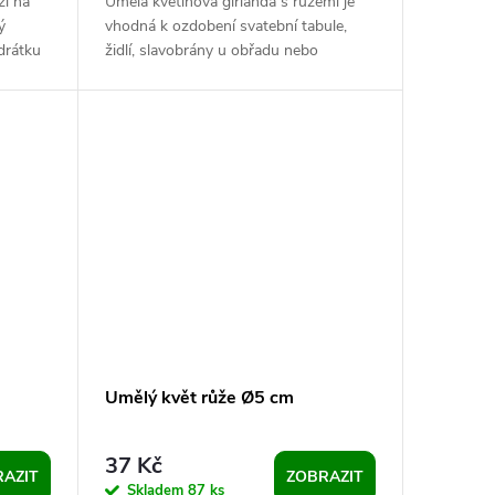
ží na
Umělá květinová girlanda s růžemi je
ý
vhodná k ozdobení svatební tabule,
drátku
židlí, slavobrány u obřadu nebo
ulek...
fotokoutku. Zajímavě vynikne také ve...
Umělý květ růže Ø5 cm
37 Kč
AZIT
ZOBRAZIT
Skladem
87 ks