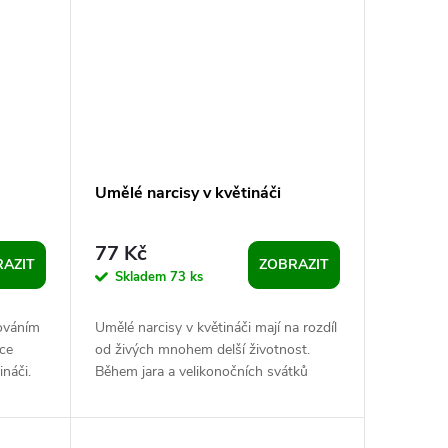
Umělé narcisy v květináči
77 Kč
AZIT
ZOBRAZIT
Skladem
73 ks
cováním
Umělé narcisy v květináči mají na rozdíl
lce
od živých mnohem delší životnost.
ináči.
Během jara a velikonočních svátků
ivě...
zútulní každý interiér. Květináč má...