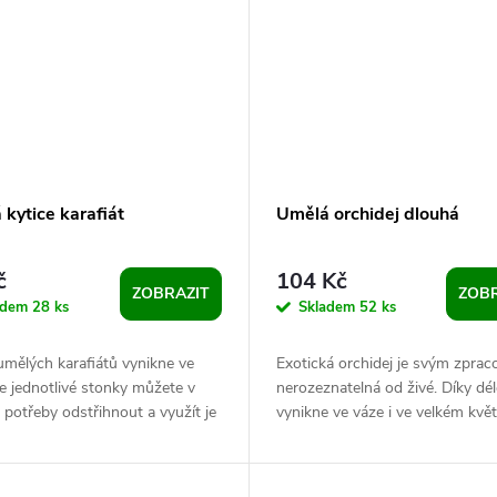
kytice karafiát
Umělá orchidej dlouhá
č
104 Kč
ZOBRAZIT
ZOBR
adem
28 ks
Skladem
52 ks
umělých karafiátů vynikne ve
Exotická orchidej je svým zpra
le jednotlivé stonky můžete v
nerozeznatelná od živé. Díky dé
 potřeby odstřihnout a využít je
vynikne ve váze i ve velkém květ
a věnce apod. Uvnitř je...
Na mohutném stonku jsou působ