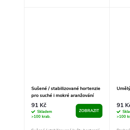
k výrobě svatebních dekorací, voniček...
tvarova
Sušené / stabilizované hortenzie
Umělý
pro suché i mokré aranžování
91 Kč
91 K
ZOBRAZIT
Skladem
Skl
>100 krab.
>100 k