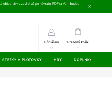
zické objednávky zasílat až po návratu. PDFka Vám budou
nocení obchodu
NÁKUPNÍ
KOŠÍK
Prázdný košík
Přihlášení
STEZKY A PLOTOVKY
HRY
DOPLŇKY
VÝP