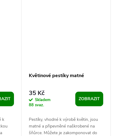
Květinové pestíky matné
35 Kč
AZIT
ZOBRAZIT
Skladem
88 svaz.
é k
Pestíky, vhodné k výrobě květin, jsou
ickou
matné a připevněné naškrobené na
 a
šňůrce. Můžete je zakomponovat do