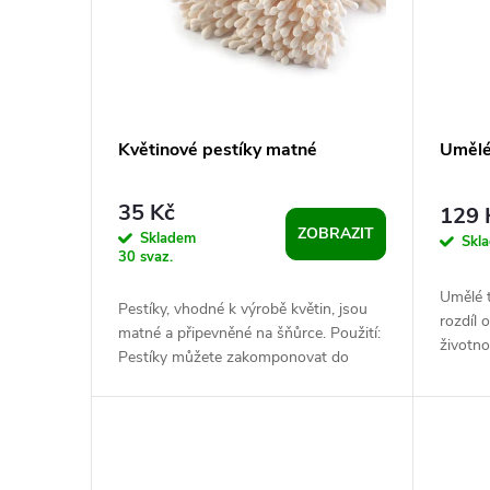
i
r
s
o
p
d
Květinové pestíky matné
Umělé 
r
u
35 Kč
129 
ZOBRAZIT
o
Skladem
k
Skl
30 svaz.
d
t
Umělé t
Pestíky, vhodné k výrobě květin, jsou
rozdíl 
matné a připevněné na šňůrce. Použití:
u
životno
ů
Pestíky můžete zakomponovat do
svátků 
středu umělých květin nebo do věnců....
interiér.
k
t