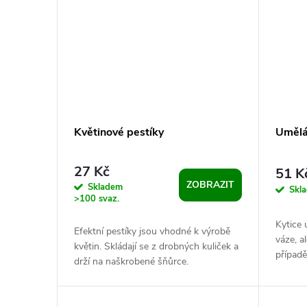
ů
Květinové pestíky
Umělá 
27 Kč
51 K
ZOBRAZIT
Skladem
Skl
>100 svaz.
Kytice 
Efektní pestíky jsou vhodné k výrobě
váze, a
květin. Skládají se z drobných kuliček a
případě
drží na naškrobené šňůrce.
třeba n