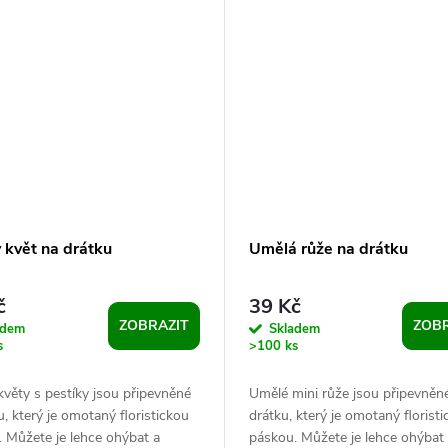
 květ na drátku
Umělá růže na drátku
č
39 Kč
ZOBRAZIT
ZOBR
adem
Skladem
s
>100 ks
věty s pestíky jsou připevněné
Umělé mini růže jsou připevněn
u, který je omotaný floristickou
drátku, který je omotaný florist
 Můžete je lehce ohýbat a
páskou. Můžete je lehce ohýbat