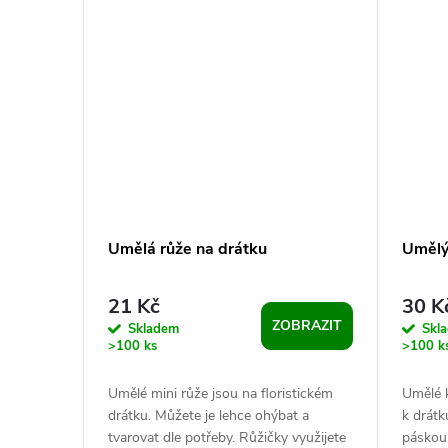
Umělá růže na drátku
Umělý
21 Kč
30 K
ZOBRAZIT
Skladem
Skl
>100 ks
>100 k
Umělé mini růže jsou na floristickém
Umělé k
drátku. Můžete je lehce ohýbat a
k drátk
tvarovat dle potřeby. Růžičky využijete
páskou.