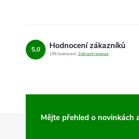
Hodnocení zákazníků
5,0
186 hodnocení
Zobrazit recenze
Z
Mějte přehled o novinkách
á