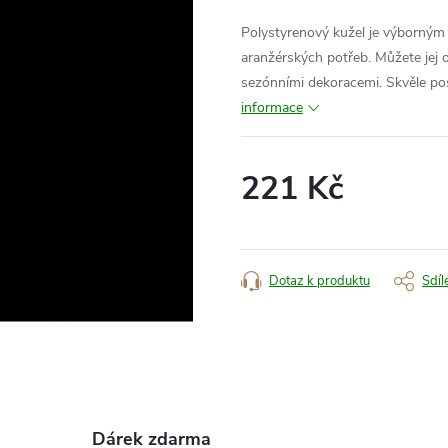
Polystyrenový kužel je výborným 
aranžérských potřeb. Můžete jej 
sezónními dekoracemi. Skvěle posl
informace
221 Kč
Měrná
cena:
Dotaz k produktu
Sdíl
Dárek zdarma