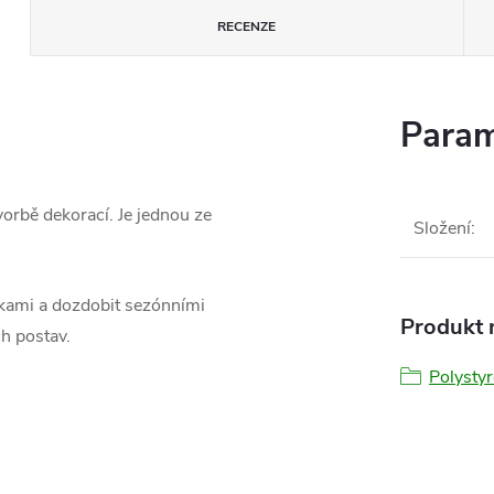
RECENZE
Param
orbě dekorací. Je jednou ze
Složení
:
čkami a dozdobit sezónními
Produkt n
ch postav.
Polysty