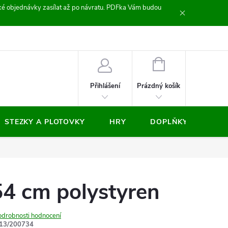
zické objednávky zasílat až po návratu. PDFka Vám budou
nocení obchodu
NÁKUPNÍ
KOŠÍK
Prázdný košík
Přihlášení
STEZKY A PLOTOVKY
HRY
DOPLŇKY
VÝP
54 cm polystyren
odrobnosti hodnocení
13/200734