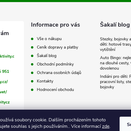
Informace pro vás
Šakalí blog
Vše o nákupu
Stezky, bojovky 
děti: hotové tras
Ceník dopravy a platby
vytištění
Šakalí blog
ktivity.c
Auto Bingo: nejle
na dlouhé cesty, 
Obchodní podmínky
dovolenou
5 951
Ochrana osobních údajů
Indiáni pro děti: 
Kontakty
y.cz/
pracovní listy, st
bojovky
Hodnocení obchodu
vet/
itycz
oužívá soubory cookie. Dalším procházením tohoto
S
jete souhlas s jejich používáním.. Více informací
zde
.