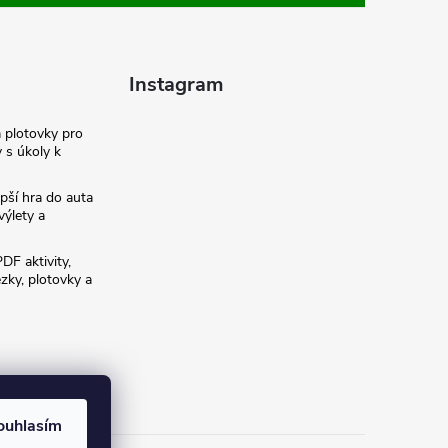
Instagram
a plotovky pro
y s úkoly k
pší hra do auta
výlety a
PDF aktivity,
ezky, plotovky a
ouhlasím