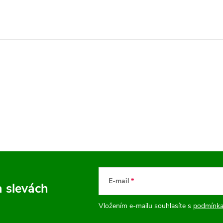
E-mail
a slevách
Vložením e-mailu souhlasíte s
podmínka