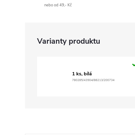
nebo od 49,- Kč
1 ks, bílá
780285/43904/88213/200734