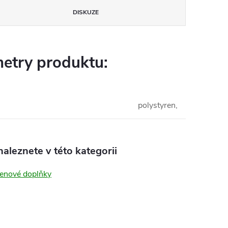
DISKUZE
etry produktu:
polystyren,
aleznete v této kategorii
renové doplňky