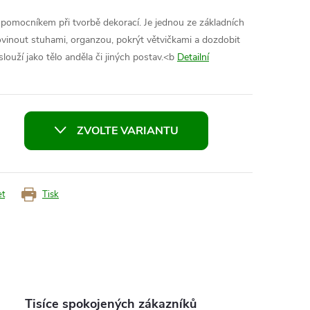
pomocníkem při tvorbě dekorací. Je jednou ze základních
ovinout stuhami, organzou, pokrýt větvičkami a dozdobit
ouží jako tělo anděla či jiných postav.<b
Detailní
ZVOLTE VARIANTU
et
Tisk
Tisíce spokojených zákazníků