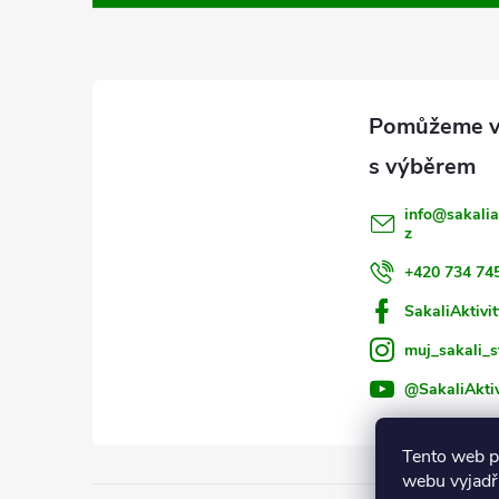
p
a
t
í
info
@
sakalia
z
+420 734 74
SakaliAktivit
muj_sakali_s
@SakaliAktiv
Tento web p
webu vyjadřu