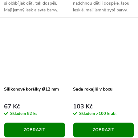
si oblíbí jak děti, tak dospělí.
nadchnou děti i dospělé. Jsou
Mají jemný lesk a syté barvy.
lesklé, mají jemně syté barvy.
Jsou velice kvalitní, všude
Jsou velice kvalitní, všude
hladké, nemají žádné...
hladké, nemají žádné otřepení
nebo...
Silikonové korálky Ø12 mm
Sada rokajlů v boxu
67 Kč
103 Kč
Skladem
82 ks
Skladem
>100 krab.
ZOBRAZIT
ZOBRAZIT