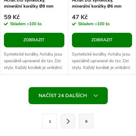
Achát Dzi syntetický,
Achát Dzi syntetický,
minerální korálky Ø8 mm
minerální korálky Ø6 mm
59 Kč
47 Kč
Skladem
>100 ks
Skladem
>100 ks
ZOBRAZIT
ZOBRAZIT
Syntetické korálky Achátu jsou
Syntetické korálky Achátu jsou
speciálně upravené do tzv. Dzi
speciálně upravené do tzv. Dzi
stylu. Každý korálek je unikátní.
stylu. Každý korálek je unikátní.
Jsou oblíbené především
Jsou oblíbené především
šperkaři pro svou...
šperkaři pro svou...
O
NAČÍST 24 DALŠÍCH
v
l
S
1
6
t
á
r