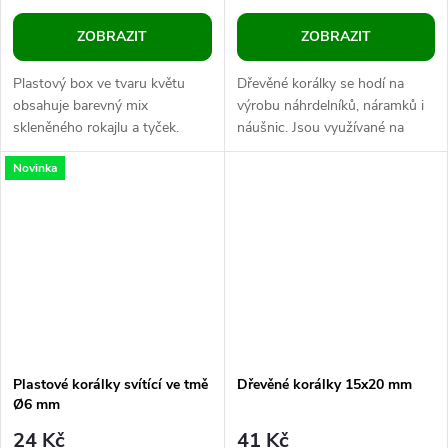
ZOBRAZIT
ZOBRAZIT
Plastový box ve tvaru květu
Dřevěné korálky se hodí na
obsahuje barevný mix
výrobu náhrdelníků, náramků i
skleněného rokajlu a tyček.
náušnic. Jsou využívané na
Sadu využijete na tvorbu
dámské i pánské šperky. Jsou
Novinka
bižuterie a vánočních ozdob.
lehké, hodí se i na dozdobení...
Rokajl má různé...
Plastové korálky svítící ve tmě
Dřevěné korálky 15x20 mm
Ø6 mm
24 Kč
41 Kč