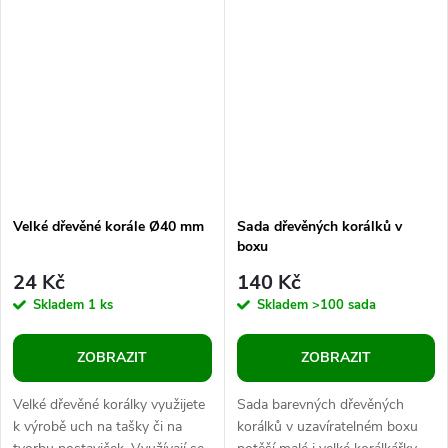
se skvěle kombinovat s
výrobků zhotovených
dalšími...
technikou...
Velké dřevěné korále Ø40 mm
Sada dřevěných korálků v
boxu
24 Kč
140 Kč
Skladem
1 ks
Skladem
>100 sada
ZOBRAZIT
ZOBRAZIT
Velké dřevěné korálky využijete
Sada barevných dřevěných
k výrobě uch na tašky či na
korálků v uzavíratelném boxu