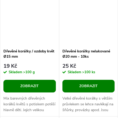
Jejich...
Dřevěné korálky / ozdoby květ
Dřevěné korálky nelakované
Ø15 mm
Ø20 mm - 10ks
19 Kč
25 Kč
Skladem
>100 g
Skladem
>100 ks
ZOBRAZIT
ZOBRAZIT
Mix barevných dřevěných
Velké dřevěné korálky s větším
korálků květů s potiskem potěší
průvlekem se lehce navlékají na
hlavně děti. Jejich velikou
šňůrky, provázky apod. Jsou
výhodou je lehký materiál. Dají
velice oblíbené na zdobení