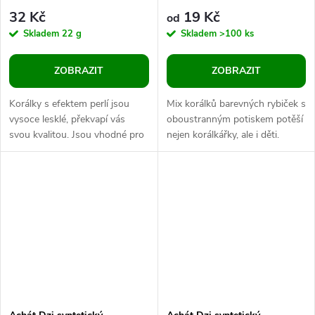
32 Kč
19 Kč
od
Skladem
22 g
Skladem
>100 ks
ZOBRAZIT
ZOBRAZIT
Korálky s efektem perlí jsou
Mix korálků barevných rybiček s
vysoce lesklé, překvapí vás
oboustranným potiskem potěší
svou kvalitou. Jsou vhodné pro
nejen korálkářky, ale i děti.
korálkáře začátečníky i
Můžete je navlékat na silon
velkovýrobny. V balení 20 g je
nebo tenkou voskovanou...
cca...