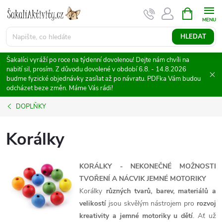
Přejít
NÁKUPNÍ
KOŠÍK
na
obsah
HLEDAT
Šakalíci vyráží po roce na týdenní dovolenou! Dejte nám chvíli na
nabití sil, prosím. Z důvodu dovolené v období 6.8. - 14.8.2026
budme fyzické objednávky zasílat až po návratu. PDFka Vám budou
odcházet beze změn. Máme Vás rádi!
DOPLŇKY
Korálky
KORÁLKY - NEKONEČNÉ MOŽNOSTI
TVOŘENÍ A NÁCVIK JEMNÉ MOTORIKY
Korálky
různých tvarů, barev, materiálů a
velikostí
jsou skvělým nástrojem pro
rozvoj
kreativity a jemné motoriky u dětí
. Ať už