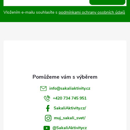
p
p
i
Vložením e-mailu souhlasíte s
podmínkami ochrany osobních údajů
a
s
u
t
í
info
@
sakaliaktivity.cz
+420 734 745 951
SakaliAktivity.cz/
muj_sakali_svet/
@SakaliAktivitycz