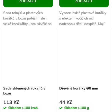
ZOBRAZIT
ZOBRAZIT
Sada rokajlů a plastových
Vysoce lesklé plastové korálky
korálků v boxu potěší malé i
s efektem kočičích očí
velké korálkářky. Jsou skvělé na
nadchnou děti i dospělé. Mají
výrobu náramků a náhrdelníků.
velký průvlek, barvy jsou syté.
Určitě vás nadchnou i korálky...
Jsou velice kvalitní, všude...
Sada skleněných rokajlů v
Dřevěné korálky Ø8 mm
boxu
113 Kč
44 Kč
Skladem
>100 krab.
Skladem
>100 g