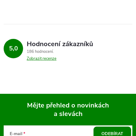
d
á
a
n
k
c
o
í
v
Hodnocení zákazníků
5,0
á
p
186 hodnocení
n
Zobrazit recenze
r
í
v
k
y
Mějte přehled o novinkách
v
a slevách
Z
ý
á
E-mail
ODEBÍRAT