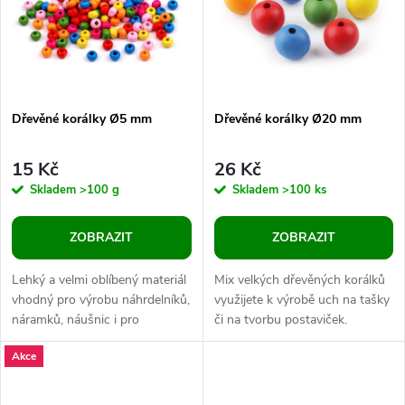
ů
ů
Dřevěné korálky Ø5 mm
Dřevěné korálky Ø20 mm
15 Kč
26 Kč
Skladem
>100 g
Skladem
>100 ks
ZOBRAZIT
ZOBRAZIT
Lehký a velmi oblíbený materiál
Mix velkých dřevěných korálků
vhodný pro výrobu náhrdelníků,
využijete k výrobě uch na tašky
náramků, náušnic i pro
či na tvorbu postaviček.
kombinování s pedigem. V
Využívají se jako ozdoba lapačů
Akce
balení 10 g je cca 260 ks
snů, různých macrame
korálků.
závěsů,...