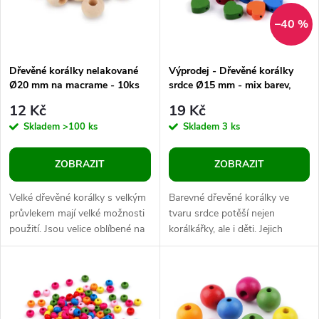
n
i
–40 %
í
s
p
Dřevěné korálky nelakované
Výprodej - Dřevěné korálky
Ø20 mm na macrame - 10ks
srdce Ø15 mm - mix barev,
p
20ks
r
12 Kč
19 Kč
r
Skladem
>100 ks
Skladem
3 ks
o
o
ZOBRAZIT
ZOBRAZIT
d
d
Velké dřevěné korálky s velkým
Barevné dřevěné korálky ve
u
průvlekem mají velké možnosti
tvaru srdce potěší nejen
použití. Jsou velice oblíbené na
korálkářky, ale i děti. Jejich
u
macrame i v kombinaci s
velikou výhodou je lehký
k
pedigem, své využití najdou i...
materiál. Dají se skvěle
k
kombinovat s...
t
t