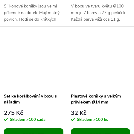
Silikonové korálky jsou velmi
V boxu ve tvaru květu Ø100
příjemné na dotek. Mají matný
mm je 7 barev a 77 g perliček.
povrch. Hodí se do krátkých i
Každá barva váží cca 11 g.
dlouhých náhrdelníků a
Velikost: 2,1 - 2,7 mm, průvlek
náramků nebo i na tvorbu
0,5 mm. Víčko boxu je...
přívěsků...
Set ke korálkování v boxu s
Plastové korálky s velkým
nářadím
průvlekem Ø14 mm
275 Kč
32 Kč
Skladem
>100 sada
Skladem
>100 ks