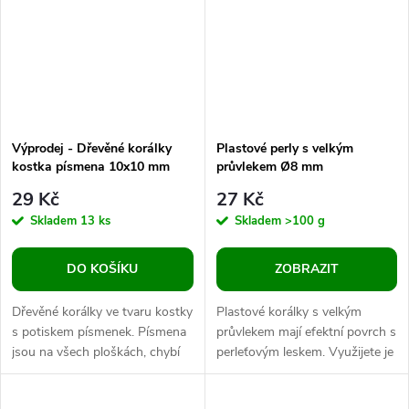
Výprodej - Dřevěné korálky
Plastové perly s velkým
kostka písmena 10x10 mm
průvlekem Ø8 mm
29 Kč
27 Kč
Skladem
13 ks
Skladem
>100 g
DO KOŠÍKU
ZOBRAZIT
Dřevěné korálky ve tvaru kostky
Plastové korálky s velkým
s potiskem písmenek. Písmena
průvlekem mají efektní povrch s
jsou na všech ploškách, chybí
perleťovým leskem. Využijete je
pouze na stranách s průvleky.
do krátkých i dlouhých
Horizontálně umístěný...
náhrdelníků nebo náramků.