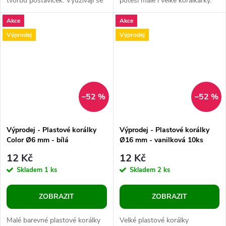
tvorbu postaviček. Využívají se
potěší malé i velké korálkářky.
jako ozdoba závěsů, houpaček,
Dřevěné korálky mají velké
Akce
Akce
houpacích sítí apod. Jsou...
možnosti použití. Hodí se i na...
Výprodej
Výprodej
–52 %
–52 %
Výprodej - Plastové korálky
Výprodej - Plastové korálky
Color Ø6 mm - bílá
Ø16 mm - vanilková 10ks
12 Kč
12 Kč
Skladem
1 ks
Skladem
2 ks
ZOBRAZIT
ZOBRAZIT
Malé barevné plastové korálky
Velké plastové korálky