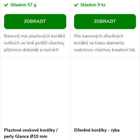
Skladem
57 g
Skladem
9 ks
ZOBRAZIT
ZOBRAZIT
Barevný mix plastových korálků
Mix barevných dřevěných
svítících ve tmě potěší všechny
korálků ve tvaru diamantu
příznivce diskoték a nočních
nadchnou všechny kreativní lidi.
party. Stačí je přes den nechat
Můžete je navlékat na silon
ležet na světle nebo...
nebo jiný návlekový materiál....
Plastové voskové korálky /
Dřevěné korálky - ryba
perly Glance Ø10 mm