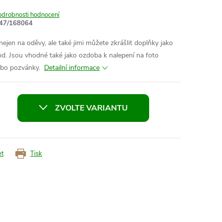
odrobnosti hodnocení
47/168064
 nejen na oděvy, ale také jimi můžete zkrášlit doplňky jako
pod. Jsou vhodné také jako ozdoba k nalepení na foto
nebo pozvánky.
Detailní informace
ZVOLTE VARIANTU
et
Tisk