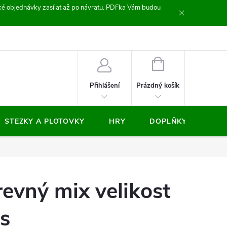
zické objednávky zasílat až po návratu. PDFka Vám budou
nocení obchodu
NÁKUPNÍ
KOŠÍK
Prázdný košík
Přihlášení
STEZKY A PLOTOVKY
HRY
DOPLŇKY
VÝP
revný mix velikost
s