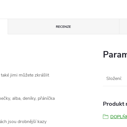
RECENZE
Param
 také jimi můžete zkrášlit
Složení
:
ečky, alba, deníky, přáníčka
Produkt n
DOPLŇ
kách jsou drobnější kazy