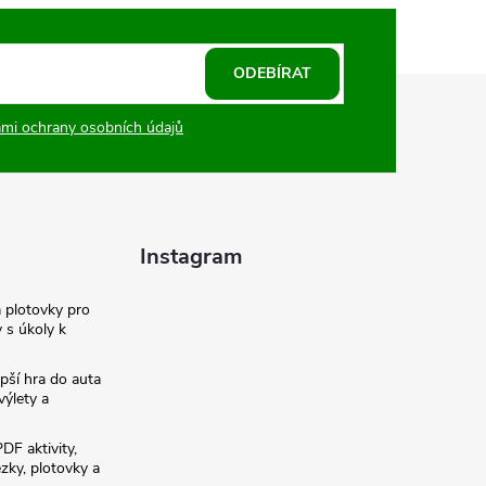
ODEBÍRAT
mi ochrany osobních údajů
Instagram
a plotovky pro
y s úkoly k
pší hra do auta
výlety a
PDF aktivity,
ezky, plotovky a