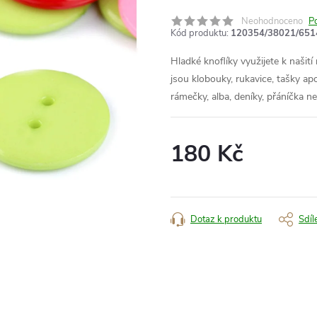
Neohodnoceno
P
Kód produktu:
120354/38021/651
Hladké knoflíky využijete k našití
jsou klobouky, rukavice, tašky a
rámečky, alba, deníky, přáníčka 
180 Kč
Měrná
cena:
Dotaz k produktu
Sdíl