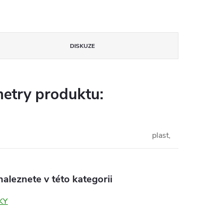
DISKUZE
etry produktu:
plast,
aleznete v této kategorii
KY