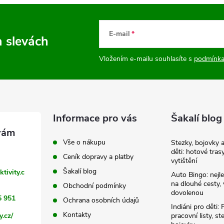
E-mail
a slevách
Vložením e-mailu souhlasíte s
podmínka
Informace pro vás
Šakalí blog
Vše o nákupu
Stezky, bojovky 
děti: hotové tras
Ceník dopravy a platby
vytištění
Šakalí blog
ktivity.c
Auto Bingo: nejle
na dlouhé cesty, 
Obchodní podmínky
dovolenou
5 951
Ochrana osobních údajů
Indiáni pro děti: 
Kontakty
y.cz/
pracovní listy, st