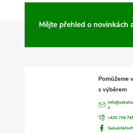
Z
Mějte přehled o novinkách
á
p
a
t
í
info
@
sakalia
z
+420 734 74
SakaliAktivit