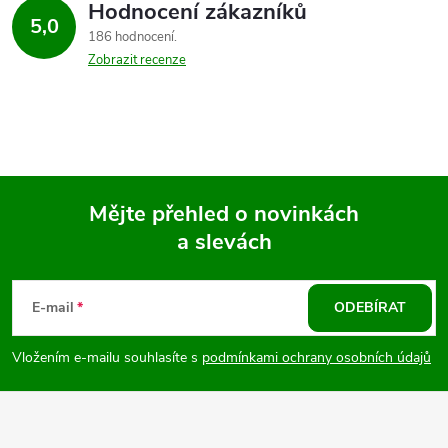
Hodnocení zákazníků
5,0
186 hodnocení
Zobrazit recenze
Mějte přehled o novinkách
a slevách
Z
á
E-mail
ODEBÍRAT
p
Vložením e-mailu souhlasíte s
podmínkami ochrany osobních údajů
a