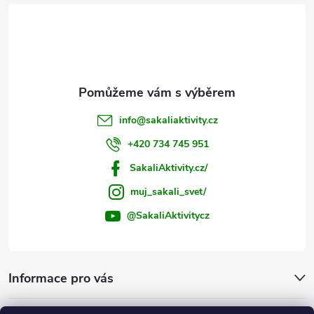
t
í
info
@
sakaliaktivity.cz
+420 734 745 951
SakaliAktivity.cz/
muj_sakali_svet/
@SakaliAktivitycz
Informace pro vás