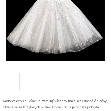
Karnevalovou sukýnku si zamilují všechny malé, ale i dospělé slečny.
Skládá se ze tří tylových vrstev. Horní vrstva je bohatě pokrytá