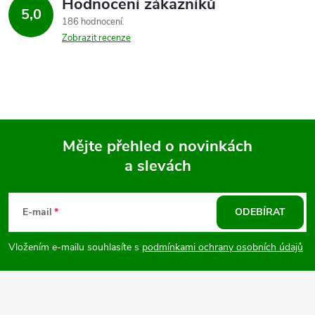
Hodnocení zákazníků
5,0
186 hodnocení
Zobrazit recenze
Mějte přehled o novinkách
a slevách
Z
á
E-mail
ODEBÍRAT
p
Vložením e-mailu souhlasíte s
podmínkami ochrany osobních údajů
a