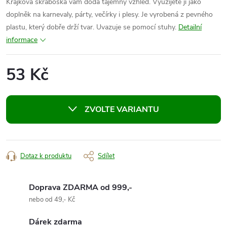
Krajková škraboška vám dodá tajemný vzhled. Využijete ji jako
doplněk na karnevaly, párty, večírky i plesy. Je vyrobená z pevného
plastu, který dobře drží tvar. Uvazuje se pomocí stuhy.
Detailní
informace
53 Kč
Měrná
cena:
ZVOLTE VARIANTU
Dotaz k produktu
Sdílet
Doprava ZDARMA od 999,-
nebo od 49,- Kč
Dárek zdarma