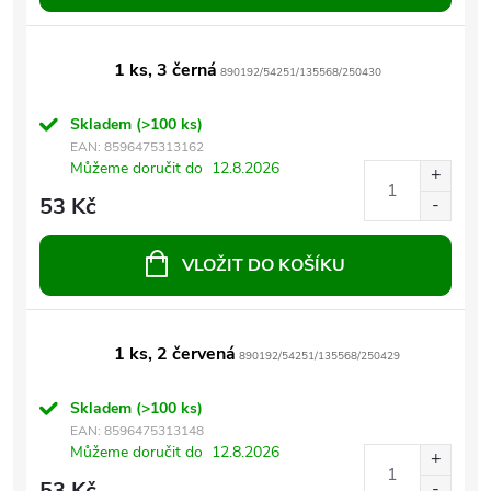
1 ks, 3 černá
890192/54251/135568/250430
Skladem
(>100 ks)
EAN:
8596475313162
Můžeme doručit do
12.8.2026
53 Kč
VLOŽIT DO KOŠÍKU
1 ks, 2 červená
890192/54251/135568/250429
Skladem
(>100 ks)
EAN:
8596475313148
Můžeme doručit do
12.8.2026
53 Kč