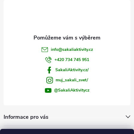
t
í
info
@
sakaliaktivity.cz
+420 734 745 951
SakaliAktivity.cz/
muj_sakali_svet/
@SakaliAktivitycz
Informace pro vás
Šakalí blog