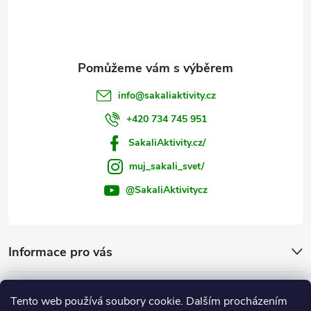
i
í
s
u
info
@
sakaliaktivity.cz
+420 734 745 951
SakaliAktivity.cz/
muj_sakali_svet/
@SakaliAktivitycz
Informace pro vás
Šakalí blog
Tento web používá soubory cookie. Dalším procházením