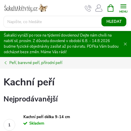
Přejít
NÁKUPNÍ
KOŠÍK
na
obsah
HLEDAT
Šakalíci vyráží po roce na týdenní dovolenou! Dejte nám chvíli na
nabití sil, prosím. Z důvodu dovolené v období 6.8. - 14.8.2026
budme fyzické objednávky zasílat až po návratu. PDFka Vám budou
odcházet beze změn. Máme Vás rádi!
Peří, barevné peří, přírodní peří
Kachní peří
Nejprodávanější
Kachní peří délka 9-14 cm
Skladem