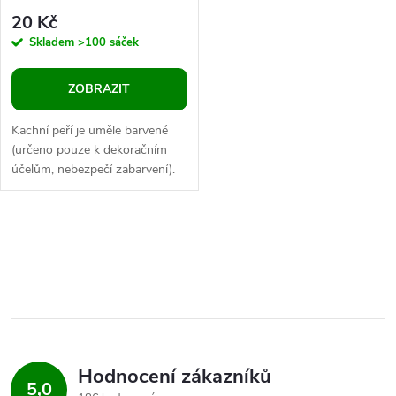
p
r
20 Kč
r
Skladem
>100 sáček
o
o
ZOBRAZIT
d
d
Kachní peří je uměle barvené
u
(určeno pouze k dekoračním
účelům, nebezpečí zabarvení).
u
V jednom sáčku je 20 ks peří.
k
Barvy v mixu se mohou lišit
k
dle...
O
t
t
v
ů
ů
l
á
Hodnocení zákazníků
d
5,0