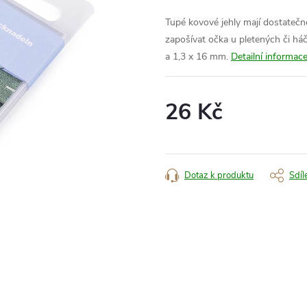
Tupé kovové jehly mají dostatečně
zapošívat očka u pletených či h
a 1,3 x 16 mm.
Detailní informac
26 Kč
Měrná
cena:
Dotaz k produktu
Sdíl