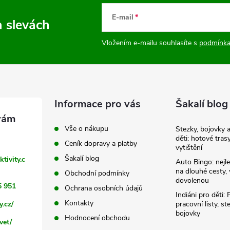
E-mail
a slevách
Vložením e-mailu souhlasíte s
podmínka
Informace pro vás
Šakalí blog
Vše o nákupu
Stezky, bojovky 
děti: hotové tras
Ceník dopravy a platby
vytištění
Šakalí blog
ktivity.c
Auto Bingo: nejle
na dlouhé cesty, 
Obchodní podmínky
dovolenou
5 951
Ochrana osobních údajů
Indiáni pro děti: 
Kontakty
y.cz/
pracovní listy, st
bojovky
Hodnocení obchodu
vet/