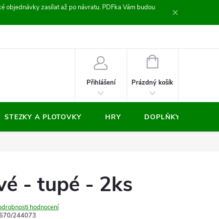
zické objednávky zasílat až po návratu. PDFka Vám budou
nocení obchodu
NÁKUPNÍ
KOŠÍK
Prázdný košík
Přihlášení
STEZKY A PLOTOVKY
HRY
DOPLŇKY
VÝP
vé - tupé - 2ks
odrobnosti hodnocení
670/244073