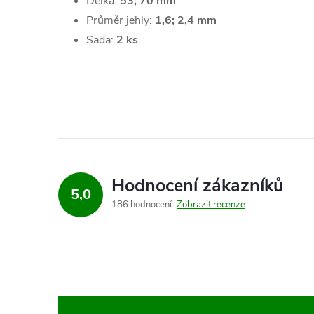
Délka:
53; 70 mm
Průměr jehly:
1,6; 2,4 mm
Sada:
2 ks
Hodnocení zákazníků
5,0
186 hodnocení
Zobrazit recenze