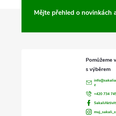
Z
Mějte přehled o novinkách
á
p
a
t
í
info
@
sakalia
z
+420 734 74
SakaliAktivit
muj_sakali_s