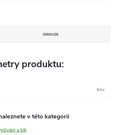
DISKUZE
etry produktu:
kov,
aleznete v této kategorii
yšívání a šití