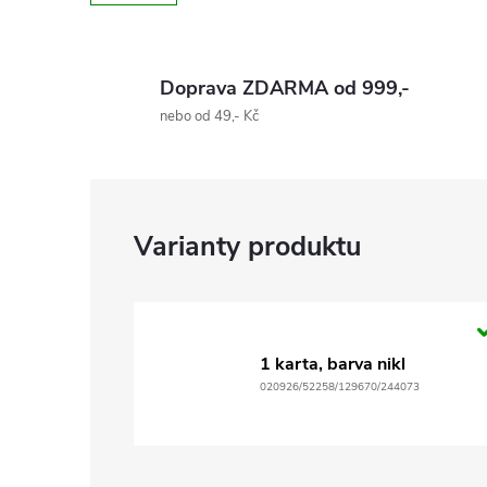
Doprava ZDARMA od 999,-
nebo od 49,- Kč
1 karta, barva nikl
020926/52258/129670/244073