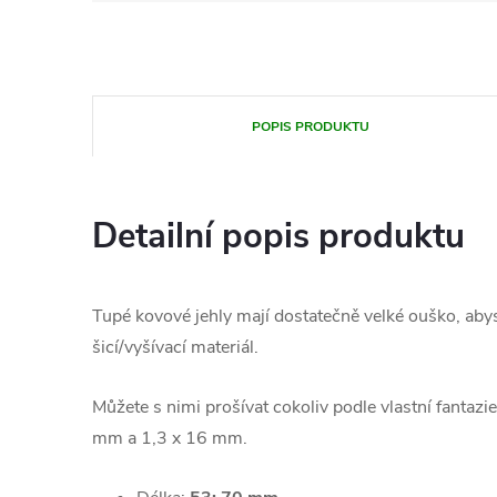
POPIS PRODUKTU
Detailní popis produktu
Tupé kovové jehly mají dostatečně velké ouško, abyste
šicí/vyšívací materiál.
Můžete s nimi prošívat cokoliv podle vlastní fantaz
mm a 1,3 x 16 mm.