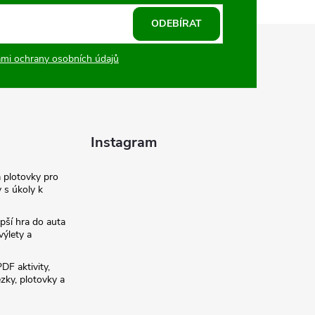
ODEBÍRAT
mi ochrany osobních údajů
Instagram
a plotovky pro
y s úkoly k
pší hra do auta
výlety a
PDF aktivity,
ezky, plotovky a