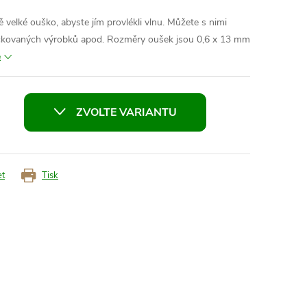
 velké ouško, abyste jím provlékli vlnu. Můžete s nimi
áčkovaných výrobků apod. Rozměry oušek jsou 0,6 x 13 mm
e
ZVOLTE VARIANTU
et
Tisk