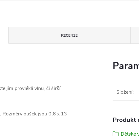
RECENZE
Param
 jím provlékli vlnu, či širší
Složení
:
ie. Rozměry oušek jsou 0,6 x 13
Produkt n
Dětské v