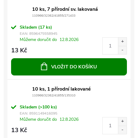
10 ks, 7 přírodní sv. lakovaná
110966/32362/41855/271433
Skladem
(17 ks)
EAN:
8596475558945
Můžeme doručit do
12.8.2026
13 Kč
VLOŽIT DO KOŠÍKU
10 ks, 1 přírodní lakované
110966/32362/41855/135310
Skladem
(>100 ks)
EAN:
8591149416095
Můžeme doručit do
12.8.2026
13 Kč