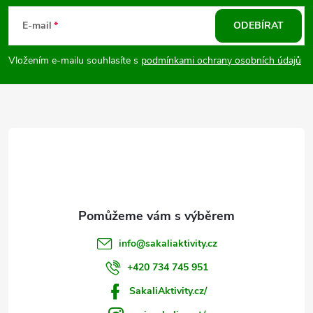
á
E-mail
ODEBÍRAT
p
Vložením e-mailu souhlasíte s
podmínkami ochrany osobních údajů
a
t
í
info
@
sakaliaktivity.cz
+420 734 745 951
SakaliAktivity.cz/