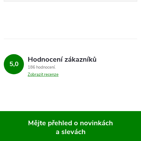
Hodnocení zákazníků
5,0
186 hodnocení
Zobrazit recenze
Mějte přehled o novinkách
a slevách
Z