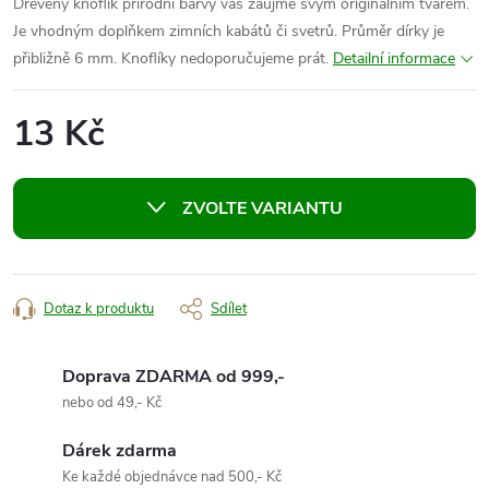
Dřevěný knoflík přírodní barvy vás zaujme svým originálním tvarem.
Je vhodným doplňkem zimních kabátů či svetrů. Průměr dírky je
přibližně 6 mm. Knoflíky nedoporučujeme prát.
Detailní informace
13 Kč
Měrná
cena:
ZVOLTE VARIANTU
Dotaz k produktu
Sdílet
Doprava ZDARMA od 999,-
nebo od 49,- Kč
Dárek zdarma
Ke každé objednávce nad 500,- Kč