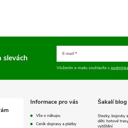
E-mail
a slevách
Vložením e-mailu souhlasíte s
podmínka
Informace pro vás
Šakalí blog
Vše o nákupu
Stezky, bojovky 
děti: hotové tras
Ceník dopravy a platby
vytištění