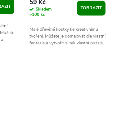
59 Kč
AZIT
ZOBRAZIT
Skladem
>100 ks
itní
Malé dřevěné kostky ke kreativnímu
. Můžete
tvoření. Můžete je domalovat dle vlastní
 a
fantazie a vytvořit si tak vlastní puzzle,
hrací kostky nebo kalendář....