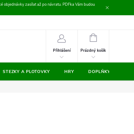
zické objednávky zasílat až po návratu. PDFka Vám budou
nocení obchodu
NÁKUPNÍ
KOŠÍK
Prázdný košík
Přihlášení
STEZKY A PLOTOVKY
HRY
DOPLŇKY
VÝP