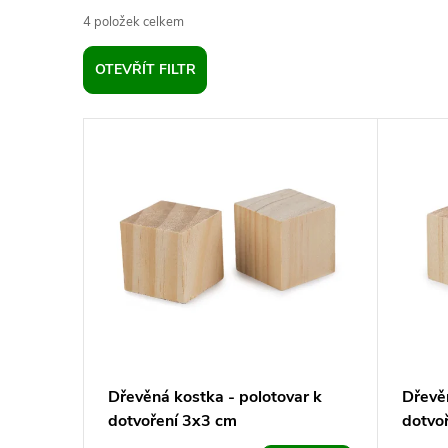
4
položek celkem
z
OTEVŘÍT FILTR
e
V
n
ý
í
p
p
i
r
s
o
p
d
Dřevěná kostka - polotovar k
Dřevě
dotvoření 3x3 cm
dotvo
r
u