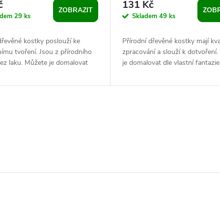
č
131 Kč
ZOBRAZIT
ZOBR
adem
29 ks
Skladem
49 ks
řevěné kostky poslouží ke
Přírodní dřevěné kostky mají kval
nímu tvoření. Jsou z přírodního
zpracování a slouží k dotvoření
ez laku. Můžete je domalovat
je domalovat dle vlastní fantazie
tní fantazie a vytvořit si tak...
vytvořit si tak vlastní puzzle...