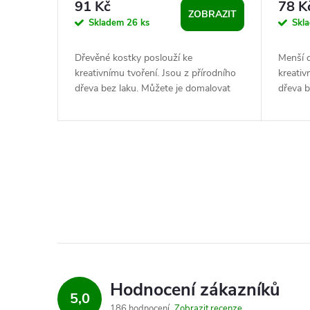
91 Kč
78 K
ZOBRAZIT
o
k
Skladem
26 ks
Skl
d
t
Dřevěné kostky poslouží ke
Menší d
kreativnímu tvoření. Jsou z přírodního
kreativ
u
dřeva bez laku. Můžete je domalovat
dřeva b
ů
dle vlastní fantazie a vytvořit si tak...
dle vlas
k
t
O
ů
v
l
á
d
Hodnocení zákazníků
5,0
186 hodnocení
Zobrazit recenze