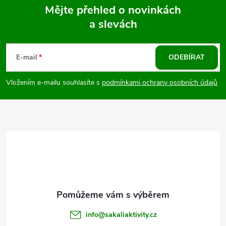
Mějte přehled o novinkách
r
a slevách
Z
v
k
á
E-mail
ODEBÍRAT
y
p
Vložením e-mailu souhlasíte s
podmínkami ochrany osobních údajů
v
a
ý
t
p
i
í
s
u
info
@
sakaliaktivity.cz