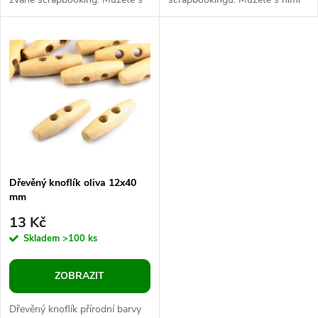
u
nimi ozdobit rámečky, přáníčka,
ozdobit rámečky, přáníčka,
k
jmenovky, pozvánky,...
jmenovky, pozvánky, deníky
k
apod. Můžete je...
t
t
ů
ů
Dřevěný knoflík oliva 12x40
mm
13 Kč
Skladem
>100 ks
ZOBRAZIT
Dřevěný knoflík přírodní barvy