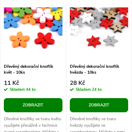
V
Nejdražší
z
ý
Abecedně
e
p
n
i
í
s
p
Dřevěný dekorační knoflík
Dřevěný dekorační knoflík
květ - 10ks
hvězda - 10ks
p
r
11 Kč
28 Kč
r
Skladem
44 ks
Skladem
24 ks
o
o
ZOBRAZIT
ZOBRAZIT
d
d
Dřevěné knoflíky ve tvaru květu
Dřevěné knoflíky ve tvaru
u
využijete převážně v technice
hvězdy využijete ve
zvané scrapbooking. Můžete s
scrapbookingu. Můžete s nimi