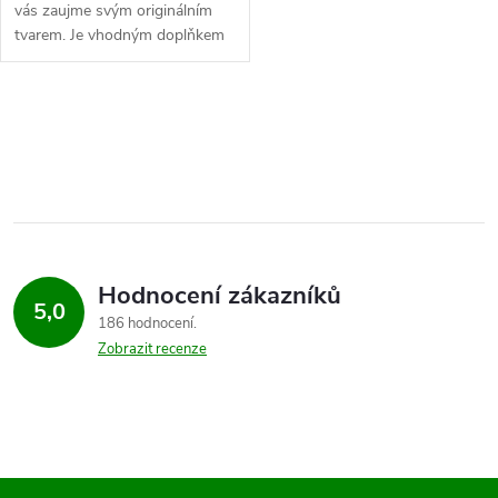
vás zaujme svým originálním
tvarem. Je vhodným doplňkem
zimních kabátů či svetrů.
Průměr dírky je přibližně 6
mm....
O
v
l
á
Hodnocení zákazníků
d
5,0
186 hodnocení
a
Zobrazit recenze
c
í
p