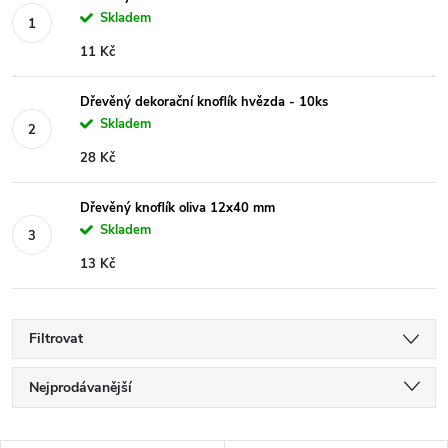
Skladem
11 Kč
Dřevěný dekorační knoflík hvězda - 10ks
Skladem
28 Kč
Dřevěný knoflík oliva 12x40 mm
Skladem
13 Kč
Filtrovat
Ř
Nejprodávanější
a
Nejlevnější