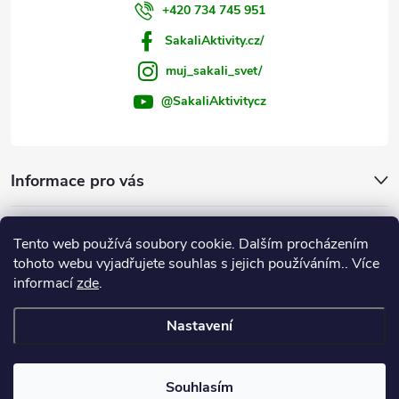
+420 734 745 951
SakaliAktivity.cz/
muj_sakali_svet/
@SakaliAktivitycz
Informace pro vás
Šakalí blog
Tento web používá soubory cookie. Dalším procházením
tohoto webu vyjadřujete souhlas s jejich používáním.. Více
Instagram
informací
zde
.
Nastavení
Copyright 2026
ŠakalíAktivity.cz
. Všechna práva vyhrazena.
Upravit
nastavení cookies
Souhlasím