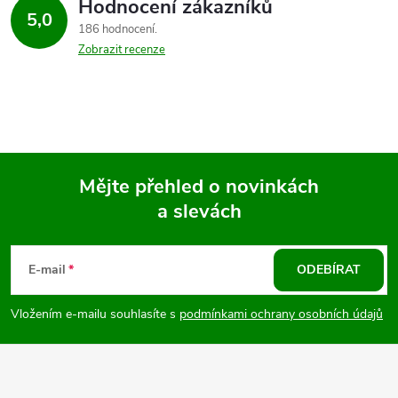
Hodnocení zákazníků
5,0
186 hodnocení
Zobrazit recenze
Mějte přehled o novinkách
a slevách
Z
á
E-mail
ODEBÍRAT
p
Vložením e-mailu souhlasíte s
podmínkami ochrany osobních údajů
a