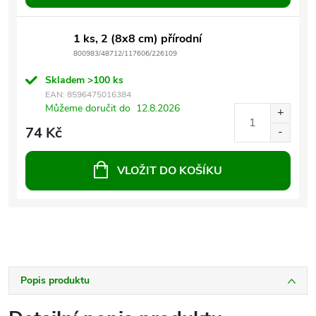
1 ks, 2 (8x8 cm) přírodní
800983/48712/117606/226109
Skladem
>100 ks
EAN:
8596475016384
Můžeme doručit do
12.8.2026
74 Kč
VLOŽIT DO KOŠÍKU
Popis produktu