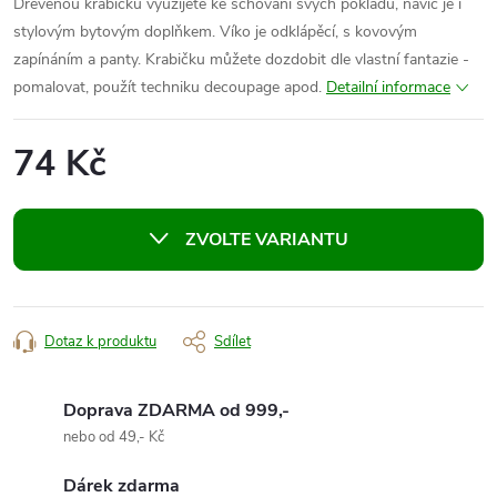
Dřevěnou krabičku využijete ke schování svých pokladů, navíc je i
stylovým bytovým doplňkem. Víko je odklápěcí, s kovovým
zapínáním a panty. Krabičku můžete dozdobit dle vlastní fantazie -
pomalovat, použít techniku decoupage apod.
Detailní informace
74 Kč
Měrná
cena:
ZVOLTE VARIANTU
Dotaz k produktu
Sdílet
Doprava ZDARMA od 999,-
nebo od 49,- Kč
Dárek zdarma