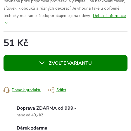
Bavlněná příze připomíná provázek. Využijete ji na háčkování tašek,
síťovek, klobouků a různých dekorací. Je vhodná také u oblíbené
techniky macrame. Nedoporučujeme ji na oděvy.
Detailní informace
51 Kč
Měrná
cena:
ZVOLTE VARIANTU
Dotaz k produktu
Sdílet
Doprava ZDARMA od 999,-
nebo od 49,- Kč
Dárek zdarma