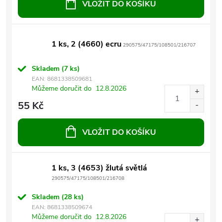
VLOŽIT DO KOŠÍKU
1 ks, 2 (4660) ecru
290575/47175/108501/216707
Skladem
(7 ks)
EAN:
8681338509681
Můžeme doručit do
12.8.2026
55 Kč
VLOŽIT DO KOŠÍKU
1 ks, 3 (4653) žlutá světlá
290575/47175/108501/216708
Skladem
(28 ks)
EAN:
8681338509674
Můžeme doručit do
12.8.2026