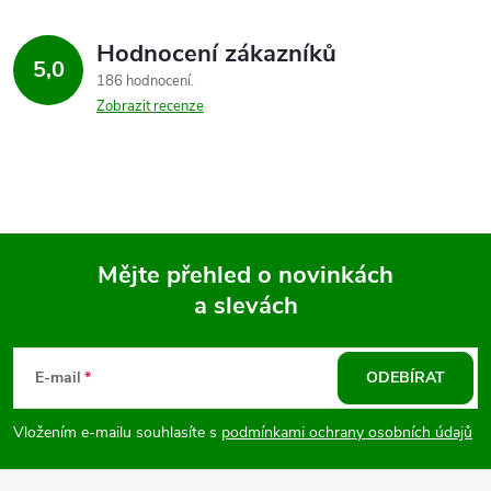
Hodnocení zákazníků
5,0
186 hodnocení
Zobrazit recenze
Mějte přehled o novinkách
a slevách
Z
á
E-mail
ODEBÍRAT
p
Vložením e-mailu souhlasíte s
podmínkami ochrany osobních údajů
a