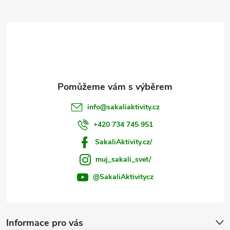
t
í
info
@
sakaliaktivity.cz
+420 734 745 951
SakaliAktivity.cz/
muj_sakali_svet/
@SakaliAktivitycz
Informace pro vás