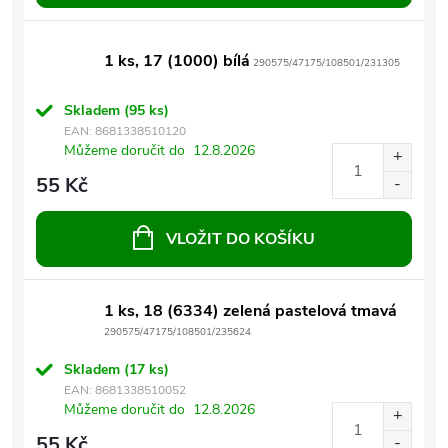
1 ks, 17 (1000) bílá
290575/47175/108501/231305
Skladem
(95 ks)
EAN:
8681338510120
Můžeme doručit do
12.8.2026
55 Kč
VLOŽIT DO KOŠÍKU
1 ks, 18 (6334) zelená pastelová tmavá
290575/47175/108501/235624
Skladem
(17 ks)
EAN:
8681338510052
Můžeme doručit do
12.8.2026
55 Kč