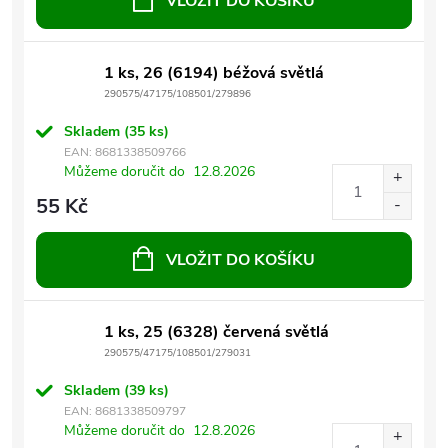
VLOŽIT DO KOŠÍKU
1 ks, 26 (6194) béžová světlá
290575/47175/108501/279896
Skladem
(35 ks)
EAN:
8681338509766
Můžeme doručit do
12.8.2026
55 Kč
VLOŽIT DO KOŠÍKU
1 ks, 25 (6328) červená světlá
290575/47175/108501/279031
Skladem
(39 ks)
EAN:
8681338509797
Můžeme doručit do
12.8.2026