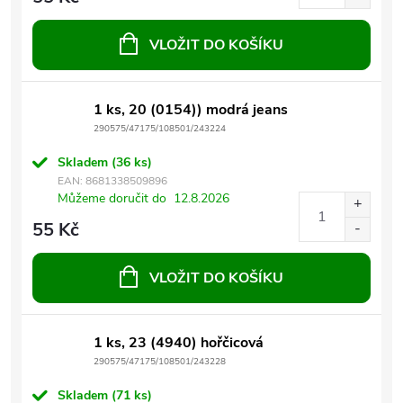
VLOŽIT DO KOŠÍKU
1 ks, 20 (0154)) modrá jeans
290575/47175/108501/243224
Skladem
(36 ks)
EAN:
8681338509896
Můžeme doručit do
12.8.2026
55 Kč
VLOŽIT DO KOŠÍKU
1 ks, 23 (4940) hořčicová
290575/47175/108501/243228
Skladem
(71 ks)