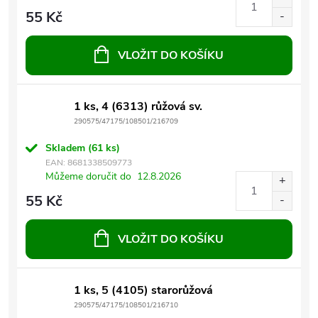
55 Kč
VLOŽIT DO KOŠÍKU
1 ks, 4 (6313) růžová sv.
290575/47175/108501/216709
Skladem
(61 ks)
EAN:
8681338509773
Můžeme doručit do
12.8.2026
55 Kč
VLOŽIT DO KOŠÍKU
1 ks, 5 (4105) starorůžová
290575/47175/108501/216710