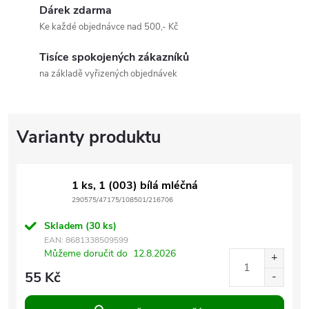
Dárek zdarma
Ke každé objednávce nad 500,- Kč
Tisíce spokojených zákazníků
na základě vyřizených objednávek
1 ks, 1 (003) bílá mléčná
290575/47175/108501/216706
Skladem
(30 ks)
EAN:
8681338509599
Můžeme doručit do
12.8.2026
55 Kč