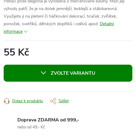
Pletací příze Begonia je vyrobená z mercerované bavlny. Mezi její
výhody patří, že je na dotek jemnější, lesklejší a stálobarevná.
Využijete ji na pletení či háčkování dekorací, hraček, zvířátek,
ponožek, svetříků, dětských doplňků i oděvů apod.
Detailní
informace
55 Kč
Měrná
cena:
ZVOLTE VARIANTU
Dotaz k produktu
Sdílet
Doprava ZDARMA od 999,-
nebo od 49,- Kč