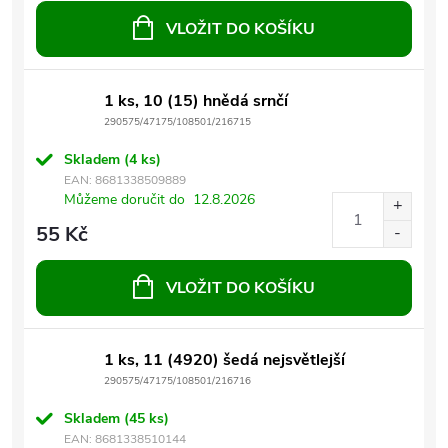
VLOŽIT DO KOŠÍKU
1 ks, 10 (15) hnědá srnčí
290575/47175/108501/216715
Skladem
(4 ks)
EAN:
8681338509889
Můžeme doručit do
12.8.2026
55 Kč
VLOŽIT DO KOŠÍKU
1 ks, 11 (4920) šedá nejsvětlejší
290575/47175/108501/216716
Skladem
(45 ks)
EAN:
8681338510144