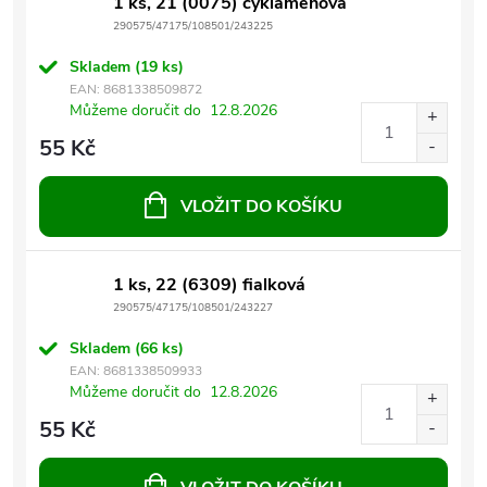
1 ks, 21 (0075) cyklámenová
290575/47175/108501/243225
Skladem
(19 ks)
EAN:
8681338509872
Můžeme doručit do
12.8.2026
55 Kč
VLOŽIT DO KOŠÍKU
1 ks, 22 (6309) fialková
290575/47175/108501/243227
Skladem
(66 ks)
EAN:
8681338509933
Můžeme doručit do
12.8.2026
55 Kč