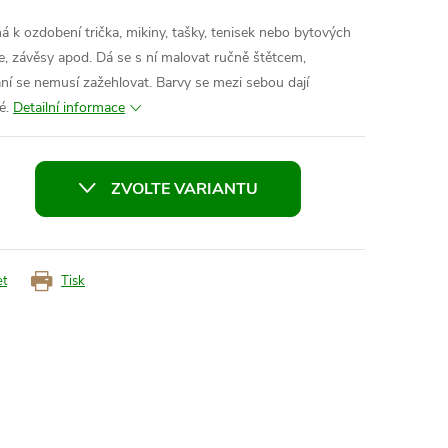
ná k ozdobení trička, mikiny, tašky, tenisek nebo bytových
e, závěsy apod. Dá se s ní malovat ručně štětcem,
ání se nemusí zažehlovat. Barvy se mezi sebou dají
é.
Detailní informace
ZVOLTE VARIANTU
et
Tisk