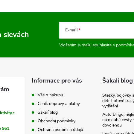
E-mail
a slevách
Vložením e-mailu souhlasíte s
podmínka
Informace pro vás
Šakalí blog
Vše o nákupu
Stezky, bojovky 
děti: hotové tras
Ceník dopravy a platby
vytištění
Šakalí blog
ktivity.c
Auto Bingo: nejle
na dlouhé cesty, 
Obchodní podmínky
dovolenou
5 951
Ochrana osobních údajů
Indiáni pro děti: 