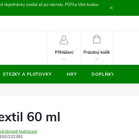
zické objednávky zasílat až po návratu. PDFka Vám budou
nocení obchodu
NÁKUPNÍ
KOŠÍK
Prázdný košík
Přihlášení
STEZKY A PLOTOVKY
HRY
DOPLŇKY
VÝP
extil 60 ml
odrobnosti hodnocení
192/232381