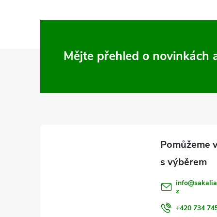
Z
Mějte přehled o novinkách
á
p
a
t
í
info
@
sakalia
z
+420 734 74