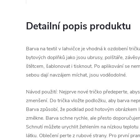
Detailní popis produktu
Barva na textil v lahvičce je vhodná k ozdobení tričk
bytových doplňků jako jsou ubrusy, polštáře, závěsy
štětcem, šablonovat i tisknout. Po aplikování se ne
sebou dají navzájem míchat, jsou voděodolné.
Návod použití: Nejprve nové tričko předeperte, abyst
zmenšení. Do trička vložte podložku, aby barva nepr
Barva způsobí, že podklad pod hotovým obrázkem le
změkne. Barva schne rychle, ale přesto doporučujeme
Schnutí můžete urychlit žehlením na nízkou teplotu
látku. Oblečení perte z rubové strany. Pro první pr