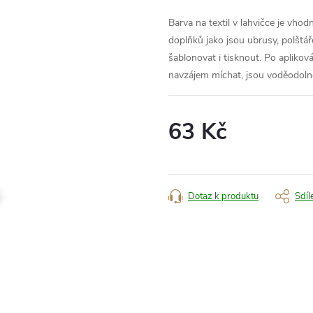
Barva na textil v lahvičce je vhod
doplňků jako jsou ubrusy, polštář
šablonovat i tisknout. Po aplikov
navzájem míchat, jsou voděodoln
63 Kč
Měrná
cena:
Dotaz k produktu
Sdíl