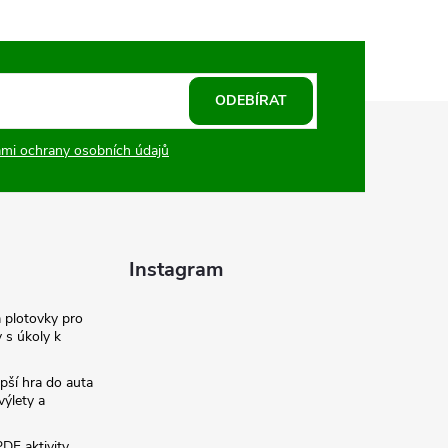
ODEBÍRAT
mi ochrany osobních údajů
Instagram
a plotovky pro
y s úkoly k
pší hra do auta
výlety a
PDF aktivity,