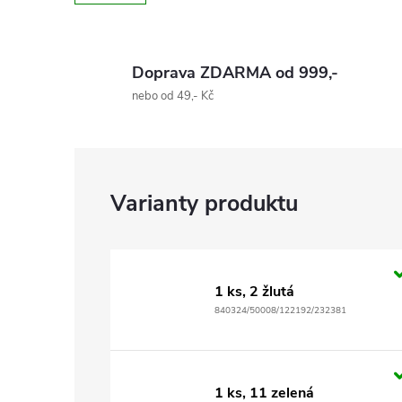
Doprava ZDARMA od 999,-
nebo od 49,- Kč
1 ks, 2 žlutá
840324/50008/122192/232381
1 ks, 11 zelená