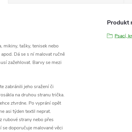
Produkt n
Psací, k
a, mikiny, tašky, tenisek nebo
 apod. Dá se s ní malovat ručně
musí zažehlovat. Barvy se mezi
e zabránili jeho sražení či
osákla na druhou stranu trička.
hce ztvrdne. Po vyprání opět
 asi týden textil neprat.
 z rubové strany nebo přes
aní se doporučuje malované věci