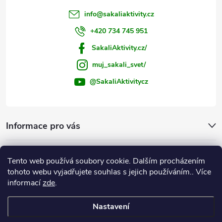
info
@
sakaliaktivity.cz
+420 734 745 951
SakaliAktivity.cz/
muj_sakali_svet/
@SakaliAktivitycz
Informace pro vás
Šakalí blog
Tento web používá soubory cookie. Dalším procházením
tohoto webu vyjadřujete souhlas s jejich používáním.. Více
Instagram
informací
zde
.
Nastavení
Copyright 2026
ŠakalíAktivity.cz
. Všechna práva vyhrazena.
Upravit