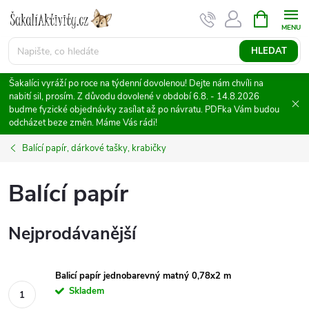
Přejít
NÁKUPNÍ
KOŠÍK
na
obsah
HLEDAT
Šakalíci vyráží po roce na týdenní dovolenou! Dejte nám chvíli na
nabití sil, prosím. Z důvodu dovolené v období 6.8. - 14.8.2026
budme fyzické objednávky zasílat až po návratu. PDFka Vám budou
odcházet beze změn. Máme Vás rádi!
Balící papír, dárkové tašky, krabičky
Balící papír
Nejprodávanější
Balicí papír jednobarevný matný 0,78x2 m
Skladem