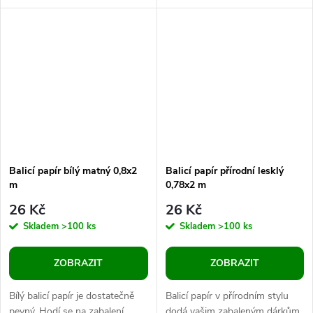
dárkových košů apod.
rolích. Již vám nebude chybět
Transparentní materiál zajišťuje,
ani kousek při balení jako to...
že obsah...
Balicí papír bílý matný 0,8x2
Balicí papír přírodní lesklý
m
0,78x2 m
26 Kč
26 Kč
Skladem
>100 ks
Skladem
>100 ks
ZOBRAZIT
ZOBRAZIT
Bílý balicí papír je dostatečně
Balicí papír v přírodním stylu
pevný. Hodí se na zabalení
dodá vašim zabaleným dárkům