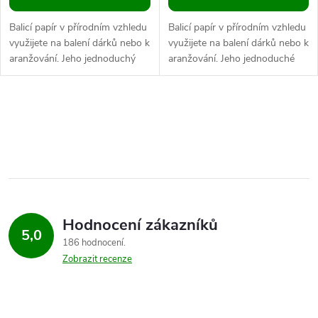
Balicí papír v přírodním vzhledu
Balicí papír v přírodním vzhledu
využijete na balení dárků nebo k
využijete na balení dárků nebo k
aranžování. Jeho jednoduchý
aranžování. Jeho jednoduché
vánoční potisk se bude pod
vánoční motivy se budou pod
stromečkem vyjímat. Z...
stromečkem vyjímat. Z...
O
v
l
á
Hodnocení zákazníků
d
5,0
186 hodnocení
a
Zobrazit recenze
c
í