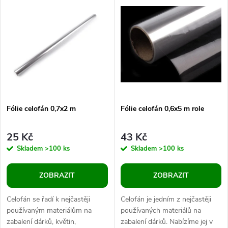
k
k
materiál do...
t
t
ů
ů
Fólie celofán 0,7x2 m
Fólie celofán 0,6x5 m role
25 Kč
43 Kč
Skladem
>100 ks
Skladem
>100 ks
ZOBRAZIT
ZOBRAZIT
Celofán se řadí k nejčastěji
Celofán je jedním z nejčastěji
používaným materiálům na
používaných materiálů na
zabalení dárků, květin,
zabalení dárků. Nabízíme jej v