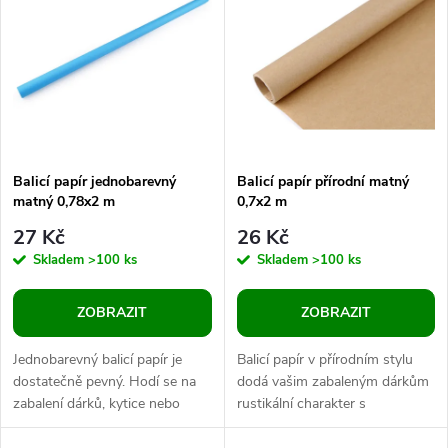
ý
Abecedně
e
p
n
i
í
s
p
Balicí papír jednobarevný
Balicí papír přírodní matný
matný 0,78x2 m
0,7x2 m
p
r
27 Kč
26 Kč
r
Skladem
>100 ks
Skladem
>100 ks
o
o
ZOBRAZIT
ZOBRAZIT
d
d
Jednobarevný balicí papír je
Balicí papír v přírodním stylu
u
dostatečně pevný. Hodí se na
dodá vašim zabaleným dárkům
zabalení dárků, kytice nebo
rustikální charakter s
u
výrobu kornoutů. Skvěle
ekologickým přístupem. Z obou
poslouží i jako výplňový
stran je hladký. Je dostatečně...