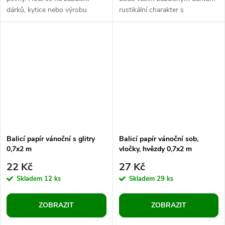
dárků, kytice nebo výrobu
rustikální charakter s
kornoutů. Skvěle poslouží i jako
ekologickým přístupem. Z obou
výplňový materiál do...
stran je hustě žebrovaný,
přední...
Balicí papír vánoční s glitry
Balicí papír vánoční sob,
0,7x2 m
vločky, hvězdy 0,7x2 m
22 Kč
27 Kč
Skladem
12 ks
Skladem
29 ks
ZOBRAZIT
ZOBRAZIT