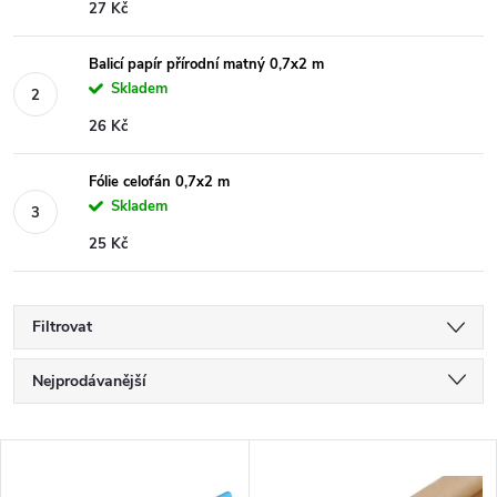
27 Kč
Balicí papír přírodní matný 0,7x2 m
Skladem
26 Kč
Fólie celofán 0,7x2 m
Skladem
25 Kč
Filtrovat
Ř
Nejprodávanější
a
Nejlevnější
V
Nejdražší
z