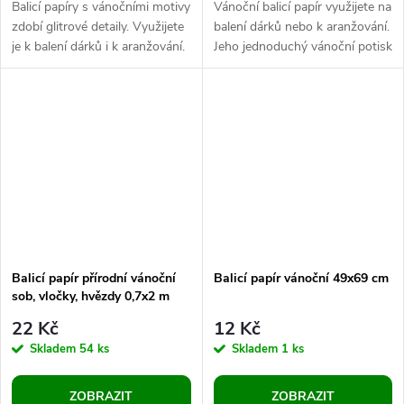
Balicí papíry s vánočními motivy
Vánoční balicí papír využijete na
zdobí glitrové detaily. Využijete
balení dárků nebo k aranžování.
je k balení dárků i k aranžování.
Jeho jednoduchý vánoční potisk
Jsou vhodné také na
se bude pod stromečkem
vystřihování - k podlepení...
vyjímat. Z pohledové strany...
Balicí papír přírodní vánoční
Balicí papír vánoční 49x69 cm
sob, vločky, hvězdy 0,7x2 m
22 Kč
12 Kč
Skladem
54 ks
Skladem
1 ks
ZOBRAZIT
ZOBRAZIT