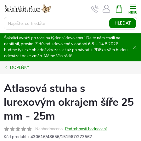
Přejít
NÁKUPNÍ
KOŠÍK
na
obsah
HLEDAT
Šakalíci vyráží po roce na týdenní dovolenou! Dejte nám chvíli na
nabití sil, prosím. Z důvodu dovolené v období 6.8. - 14.8.2026
budme fyzické objednávky zasílat až po návratu. PDFka Vám budou
odcházet beze změn. Máme Vás rádi!
DOPLŇKY
Atlasová stuha s
lurexovým okrajem šíře 25
mm - 25m
Neohodnoceno
Podrobnosti hodnocení
Kód produktu:
430616/48656/151967/273567