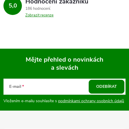
Hodnocení zákazníků
5,0
186 hodnocení
Zobrazit recenze
Mějte přehled o novinkách
a slevách
Z
á
E-mail
ODEBÍRAT
p
Vložením e-mailu souhlasíte s
podmínkami ochrany osobních údajů
a