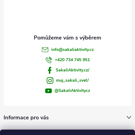
t
í
info
@
sakaliaktivity.cz
+420 734 745 951
SakaliAktivity.cz/
muj_sakali_svet/
@SakaliAktivitycz
Informace pro vás
Šakalí blog