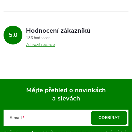
ů
ů
l
á
Hodnocení zákazníků
d
5,0
186 hodnocení
a
Zobrazit recenze
c
í
p
Mějte přehled o novinkách
r
a slevách
Z
v
k
á
E-mail
ODEBÍRAT
y