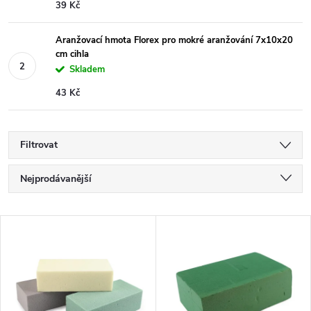
39 Kč
Aranžovací hmota Florex pro mokré aranžování 7x10x20
cm cihla
Skladem
43 Kč
Filtrovat
Ř
Nejprodávanější
a
Nejlevnější
V
Nejdražší
z
ý
Abecedně
e
p