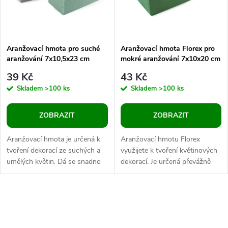
n
i
í
s
p
Aranžovací hmota pro suché
Aranžovací hmota Florex pro
aranžování 7x10,5x23 cm
mokré aranžování 7x10x20 cm
p
cihla
r
39 Kč
43 Kč
r
Skladem
>100 ks
Skladem
>100 ks
o
o
ZOBRAZIT
ZOBRAZIT
d
d
Aranžovací hmota je určená k
Aranžovací hmotu Florex
u
tvoření dekorací ze suchých a
využijete k tvoření květinových
umělých květin. Dá se snadno
dekorací. Je určená převážně
u
okrajovat nožem do
pro živé květiny, protože dobře
k
požadovaného tvaru. Můžete z
zadržuje vodu. Můžete z ní...
k
ní vytvořit...
O
t
t
v