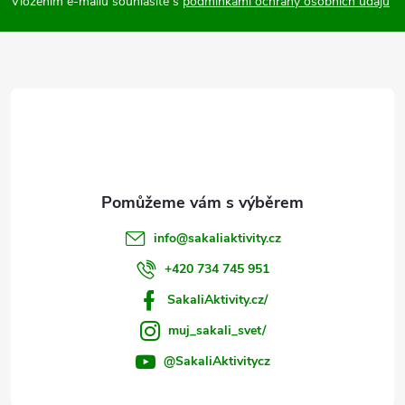
p
Vložením e-mailu souhlasíte s
podmínkami ochrany osobních údajů
v
a
ý
t
p
i
í
s
u
info
@
sakaliaktivity.cz
+420 734 745 951
SakaliAktivity.cz/
muj_sakali_svet/
@SakaliAktivitycz