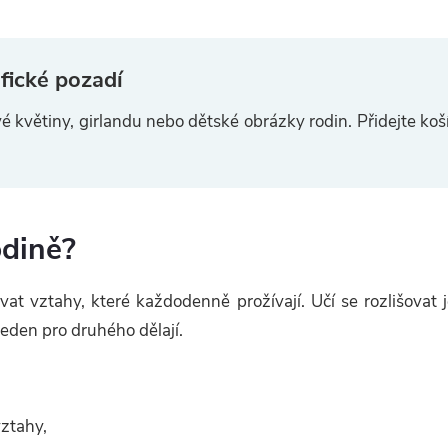
fické pozadí
é květiny, girlandu nebo dětské obrázky rodin. Přidejte koš
odině?
 vztahy, které každodenně prožívají. Učí se rozlišovat je
 jeden pro druhého dělají.
vztahy,