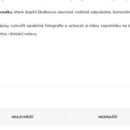
okoutku
, které doplní školkovou slavnost, rodinné odpoledne, komunitn
nápisy, vytvořit společné fotografie a uchovat si milou vzpomínku n
ntra i domácí oslavy.
NEJLEVNĚJŠÍ
NEJDRAŽŠÍ