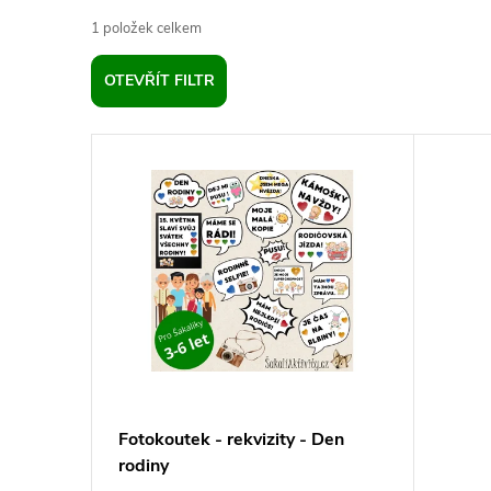
a
1
položek celkem
z
OTEVŘÍT FILTR
e
V
n
ý
í
p
p
i
r
s
o
p
d
Fotokoutek - rekvizity - Den
rodiny
r