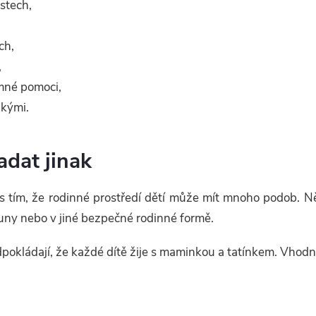
stech,
ch,
,
emné pomoci,
zkými.
dat jinak
 s tím, že rodinné prostředí dětí může mít mnoho podob. Někt
touny nebo v jiné bezpečné rodinné formě.
okládají, že každé dítě žije s maminkou a tatínkem. Vhodně