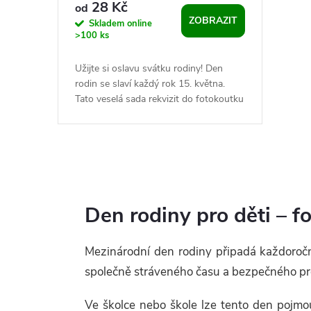
u
28 Kč
od
ZOBRAZIT
o
Skladem online
k
>100 ks
d
t
Užijte si oslavu svátku rodiny! Den
rodin se slaví každý rok 15. května.
u
ů
Tato veselá sada rekvizit do fotokoutku
je skvělým doplňkem k oslavám ve...
k
t
O
ů
v
Den rodiny pro děti – f
l
Mezinárodní den rodiny připadá každoro
á
společně stráveného času a bezpečného pros
d
Ve školce nebo škole lze tento den pojmout