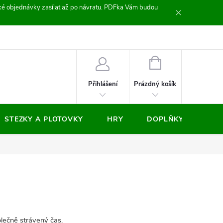
zické objednávky zasílat až po návratu. PDFka Vám budou
nocení obchodu
NÁKUPNÍ
KOŠÍK
Prázdný košík
Přihlášení
STEZKY A PLOTOVKY
HRY
DOPLŇKY
VÝP
olečně strávený čas.