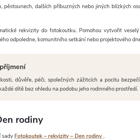
h, pěstounech, dalších příbuzných nebo jiných blízkých osob
matické rekvizity do fotokoutku. Pomohou vytvořit vesel
ného odpoledne, komunitního setkání nebo projektového dn
příjmení
osti, důvěře, péči, společných zážitcích a pocitu bezpečí
t každé dítě bez ohledu na podobu jeho rodinného prostředí.
Den rodiny
í sady
Fotokoutek – rekvizity – Den rodiny
.