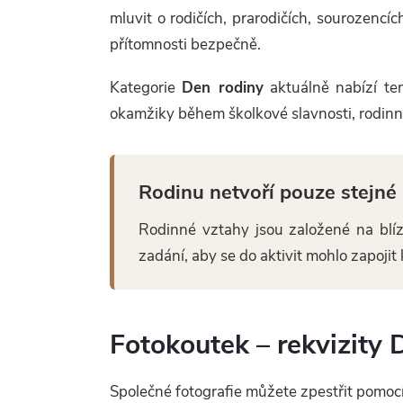
a
mluvit o rodičích, prarodičích, sourozencíc
c
přítomnosti bezpečně.
í
Kategorie
Den rodiny
aktuálně nabízí te
p
okamžiky během školkové slavnosti, rodin
r
v
Rodinu netvoří pouze stejné 
k
Rodinné vztahy jsou založené na blízk
y
zadání, aby se do aktivit mohlo zapoji
v
ý
Fotokoutek – rekvizity 
p
Společné fotografie můžete zpestřit pomoc
i