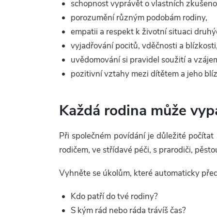
schopnost vyprávět o vlastních zkušeno
porozumění různým podobám rodiny,
empatii a respekt k životní situaci druhý
vyjadřování pocitů, vděčnosti a blízkosti
uvědomování si pravidel soužití a vzáj
pozitivní vztahy mezi dítětem a jeho blí
Každá rodina může vypa
Při společném povídání je důležité počítat
rodičem, ve střídavé péči, s prarodiči, pěs
Vyhněte se úkolům, které automaticky předp
Kdo patří do tvé rodiny?
S kým rád nebo ráda trávíš čas?