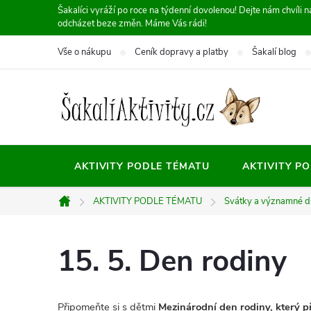
Přejít
Šakalíci vyráží po roce na týdenní dovolenou! Dejte nám chvíli
odcházet beze změn. Máme Vás rádi!
na
obsah
Vše o nákupu
Ceník dopravy a platby
Šakalí blog
AKTIVITY PODLE TÉMATU
AKTIVITY P
AKTIVITY PODLE TÉMATU
Svátky a významné d
Domů
15. 5. Den rodiny
Připomeňte si s dětmi
Mezinárodní den rodiny, který p