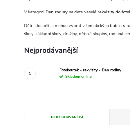
V kategorii
Den rodiny
najdete veselé
rekvizity do fot
Děti i dospělí si mohou vybrat z tematických bublin s 
školy, základní školy, družiny, dětské skupiny, rodinná ce
Nejprodávanější
Fotokoutek - rekvizity - Den rodiny
Skladem online
Ř
NEJPRODÁVANĚJŠÍ