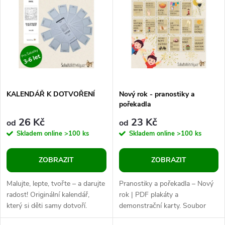
z
ý
Abecedně
e
p
n
i
í
s
p
KALENDÁŘ K DOTVOŘENÍ
Nový rok - pranostiky a
pořekadla
p
r
26 Kč
23 Kč
od
od
r
Skladem online
>100 ks
Skladem online
>100 ks
o
o
ZOBRAZIT
ZOBRAZIT
d
d
Malujte, lepte, tvořte – a darujte
Pranostiky a pořekadla – Nový
u
radost! Originální kalendář,
rok | PDF plakáty a
který si děti samy dotvoří.
demonstrační karty. Soubor
u
Skvělý jako osobní dárek pro
nejznámějších novoročních