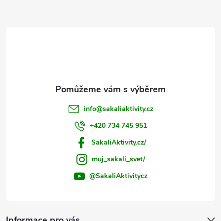
a
t
í
info
@
sakaliaktivity.cz
+420 734 745 951
SakaliAktivity.cz/
muj_sakali_svet/
@SakaliAktivitycz
Informace pro vás