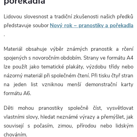
pořekadla
Lidovou slovesnost a tradiční zkušenosti našich předků
představuje soubor
Nový rok – pranostiky a pořekadla
.
Materiál obsahuje výběr známých pranostik a rčení
spojených s novoročním obdobím. Strany ve formátu A4
lze použít jako tematické plakáty, výzdobu třídy nebo
názorný materiál při společném čtení. Při tisku čtyř stran
na jeden list vzniknou menší demonstrační karty
formátu A6.
Děti mohou pranostiky společně číst, vysvětlovat
vlastními slovy, hledat neznámé výrazy a přemýšlet, jak
souvisejí s počasím, zimou, přírodou nebo lidským
chováním.