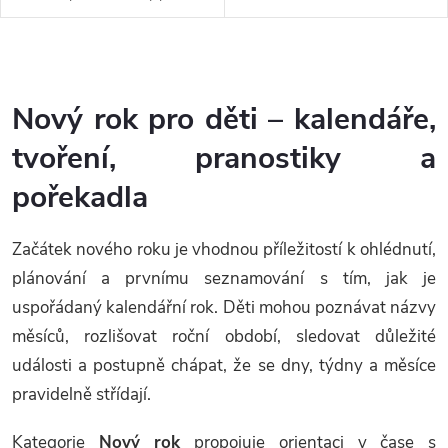
s orientací v čase, poznáváním
listy, kde jsou připravené
ročních období a důležitých...
obrázky k vymalování....
O
v
Nový rok pro děti – kalendáře,
l
tvoření, pranostiky a
á
pořekadla
d
Začátek nového roku je vhodnou příležitostí k ohlédnutí,
a
plánování a prvnímu seznamování s tím, jak je
c
uspořádaný kalendářní rok. Děti mohou poznávat názvy
měsíců, rozlišovat roční období, sledovat důležité
í
události a postupně chápat, že se dny, týdny a měsíce
p
pravidelně střídají.
r
Kategorie
Nový rok
propojuje orientaci v čase s