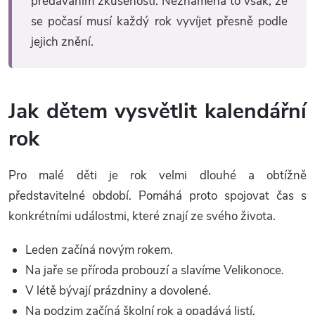
předáváním zkušeností. Neznamená to však, že
se počasí musí každý rok vyvíjet přesně podle
jejich znění.
Jak dětem vysvětlit kalendářní
rok
Pro malé děti je rok velmi dlouhé a obtížně
představitelné období. Pomáhá proto spojovat čas s
konkrétními událostmi, které znají ze svého života.
Leden začíná novým rokem.
Na jaře se příroda probouzí a slavíme Velikonoce.
V létě bývají prázdniny a dovolené.
Na podzim začíná školní rok a opadává listí.