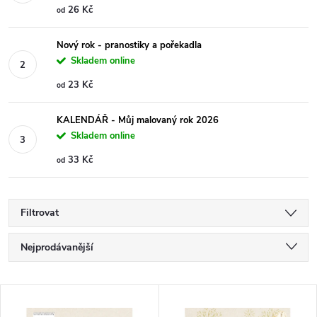
26 Kč
od
Nový rok - pranostiky a pořekadla
Skladem online
23 Kč
od
KALENDÁŘ - Můj malovaný rok 2026
Skladem online
33 Kč
od
Filtrovat
Ř
Nejprodávanější
a
Nejlevnější
V
Nejdražší