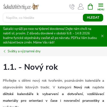
Přejít
NÁKUPNÍ
KOŠÍK
na
obsah
HLEDAT
Šakalíci vyráží po roce na týdenní dovolenou! Dejte nám chvíli na
nabití sil, prosím. Z důvodu dovolené v období 6.8. - 14.8.2026
budme fyzické objednávky zasílat až po návratu. PDFka Vám budou
odcházet beze změn. Máme Vás rádi!
Svátky a významné dny
1.1. - Nový rok
Přivítejte s dětmi nový rok tvořením, poznáváním kalendáře a
objevováním lidových tradic. V kategorii
Nový rok
najdete
dětské kalendáře k vybarvení a dotvoření, vzdělávací
materiály pro orientaci v čase i novoroční pranostiky a