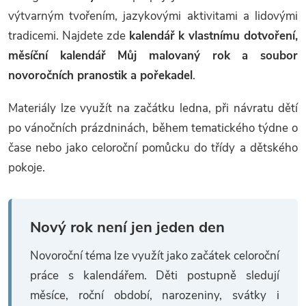
v
výtvarným tvořením, jazykovými aktivitami a lidovými
tradicemi. Najdete zde
kalendář k vlastnímu dotvoření,
k
měsíční kalendář Můj malovaný rok a soubor
y
novoročních pranostik a pořekadel
.
v
Materiály lze využít na začátku ledna, při návratu dětí
ý
po vánočních prázdninách, během tematického týdne o
čase nebo jako celoroční pomůcku do třídy a dětského
p
pokoje.
i
s
Nový rok není jen jeden den
u
Novoroční téma lze využít jako začátek celoroční
práce s kalendářem. Děti postupně sledují
měsíce, roční období, narozeniny, svátky i