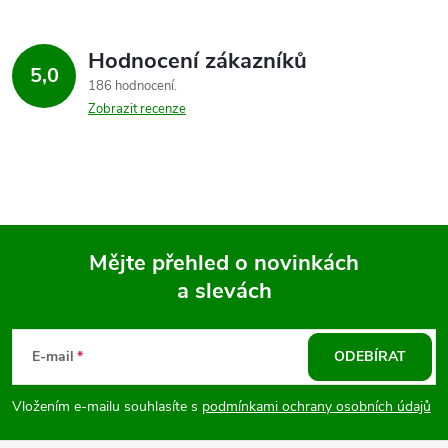
Hodnocení zákazníků
5,0
186 hodnocení
Zobrazit recenze
Mějte přehled o novinkách
a slevách
Z
á
E-mail
ODEBÍRAT
p
Vložením e-mailu souhlasíte s
podmínkami ochrany osobních údajů